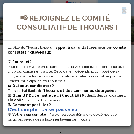
📢 REJOIGNEZ LE COMITÉ
CONSULTATIF DE THOUARS !
La Ville de Thouars lance un
appel à candidatures
pour son
comité
consultatif citoyen
! 🏛️
💡
Pourquoi ?
<
Retour à la présentation de la commune
Pour renforcer votre engagement dans la vie publique et contribuer aux
choix qui concernent la cité. Cet organe indépendant, composé de 25
citoyens, émettra des avis et propositions à valeur consultative pour le
Conseil municipal et les Thouarsais.
👥
Qui peut candidater ?
Tous les habitants de
Thouars et des communes déléguées
.
📅
Quand ?
Du 1er juillet au 15 août 2026
: dépôt des candidatures.
Fin août
: examen des dossiers.
A
ENFANCE
SOCIAL
CULTURE
DÉVELOPPEMENT
ECONOMIE
📝
Comment postuler ?
VOTRE
ET
ET
ET
DURABLE
LOCALE
C’est simple : ça se passe ici
SERVICE
JEUNESSE
SANTÉ
LOISIRS
💬
Votre voix compte !
Rejoignez cette démarche de démocratie
participative et aidez à façonner l’avenir de Thouars.