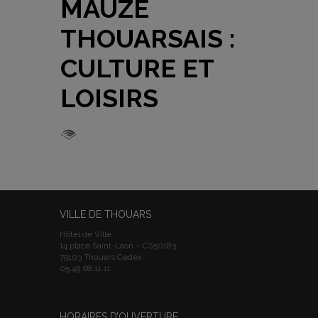
MAUZÉ
THOUARSAIS :
CULTURE ET
LOISIRS
VILLE DE THOUARS
Hôtel de Ville
14 place Saint-Laon – CS50183
79103 Thouars Cedex
05.49.68.11.11
HORAIRES D’OUVERTURE