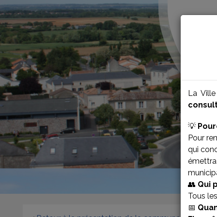
La Vill
consult
💡
Pour
Pour ren
qui con
émettra 
municipa
👥
Qui 
Tous le
📅
Quan