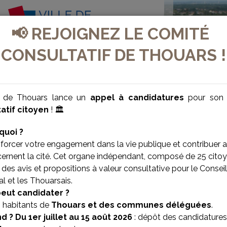
📢 REJOIGNEZ LE COMITÉ
CONSULTATIF DE THOUARS !
e de Thouars lance un
appel à candidatures
pour so
atif citoyen
! 🏛️
quoi ?
forcer votre engagement dans la vie publique et contribuer 
cernent la cité. Cet organe indépendant, composé de 25 citoy
des avis et propositions à valeur consultative pour le Conseil
l et les Thouarsais.
peut candidater ?
s habitants de
Thouars et des communes déléguées
.
d ?
Du 1er juillet au 15 août 2026
: dépôt des candidatures