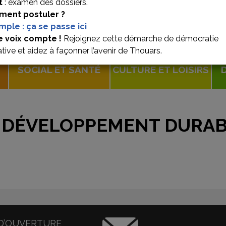
t
: examen des dossiers.
ent postuler ?
imple : ça se passe ici
e voix compte !
Rejoignez cette démarche de démocratie
ative et aidez à façonner l’avenir de Thouars.
SOCIAL ET SANTÉ
CULTURE ET LOISIRS
: DÉVELOPPEMENT DURA
D’OUVERTURE