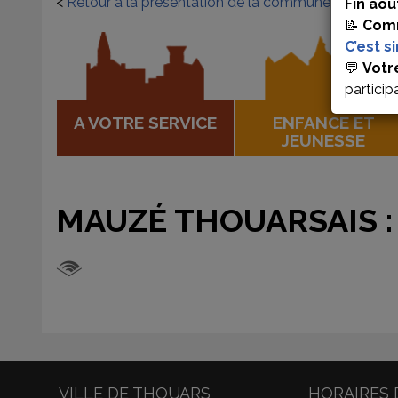
<
Retour à la présentation de la commune
Fin aoû
📝
Comm
C’est s
💬
Votr
particip
A VOTRE SERVICE
ENFANCE ET
JEUNESSE
MAUZÉ THOUARSAIS 
VILLE DE THOUARS
HORAIRES 