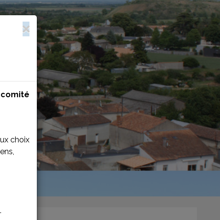
n
comité
aux choix
ens,
.