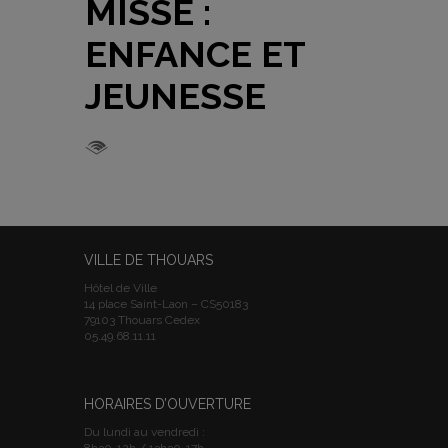
MISSÉ :
ENFANCE ET
JEUNESSE
VILLE DE THOUARS
Hôtel de Ville
14 place Saint-Laon – CS50183
79103 Thouars Cedex
05.49.68.11.11
HORAIRES D’OUVERTURE
Du lundi au vendredi :