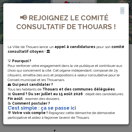
📢 REJOIGNEZ LE COMITÉ
CONSULTATIF DE THOUARS !
La Ville de Thouars lance un
appel à candidatures
pour son
comité
consultatif citoyen
! 🏛️
💡
Pourquoi ?
<
Retour à la présentation de la commune
Pour renforcer votre engagement dans la vie publique et contribuer aux
choix qui concernent la cité. Cet organe indépendant, composé de 25
citoyens, émettra des avis et propositions à valeur consultative pour le
Conseil municipal et les Thouarsais.
👥
Qui peut candidater ?
Tous les habitants de
Thouars et des communes déléguées
.
📅
Quand ?
Du 1er juillet au 15 août 2026
: dépôt des candidatures.
Fin août
: examen des dossiers.
A
ENFANCE
SOCIAL
CULTURE
DÉVELOPPEMENT
ECONOMIE
📝
Comment postuler ?
VOTRE
ET
ET
ET
DURABLE
LOCALE
C’est simple : ça se passe ici
SERVICE
JEUNESSE
SANTÉ
LOISIRS
💬
Votre voix compte !
Rejoignez cette démarche de démocratie
participative et aidez à façonner l’avenir de Thouars.