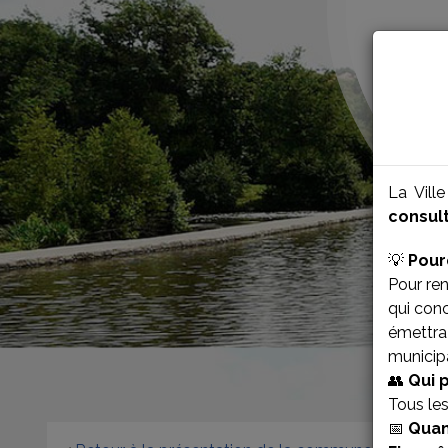
La Vill
consult
💡
Pour
Pour ren
qui con
émettra 
municipa
👥
Qui 
Tous le
📅
Quan