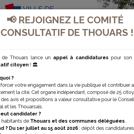
📢 REJOIGNEZ LE COMITÉ
CONSULTATIF DE THOUARS !
e de Thouars lance un
appel à candidatures
pour so
atif citoyen
! 🏛️
quoi ?
forcer votre engagement dans la vie publique et contribuer 
cernent la cité. Cet organe indépendant, composé de 25 citoy
des avis et propositions à valeur consultative pour le Conseil
l et les Thouarsais.
peut candidater ?
s habitants de
Thouars et des communes déléguées
.
d ?
Du 1er juillet au 15 août 2026
: dépôt des candidatures