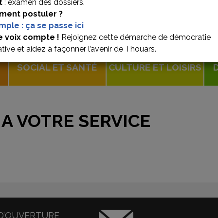
t
: examen des dossiers.
ent postuler ?
imple : ça se passe ici
e voix compte !
Rejoignez cette démarche de démocratie
ative et aidez à façonner l’avenir de Thouars.
SOCIAL ET SANTÉ
CULTURE ET LOISIRS
 A VOTRE SERVICE
D’OUVERTURE