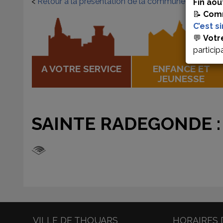
<
Retour à la présentation de la commune
Fin aoû
📝
Comm
C’est s
💬
Votr
particip
A VOTRE SERVICE
ENFANCE ET
JEUNESSE
SAINTE RADEGONDE :
VILLE DE THOUARS
HORAIRES 