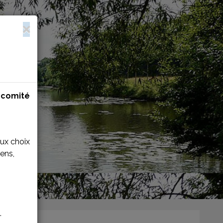
n
comité
aux choix
ens,
.