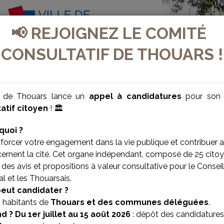
📢 REJOIGNEZ LE COMITÉ
CONSULTATIF DE THOUARS !
e de Thouars lance un
appel à candidatures
pour so
atif citoyen
! 🏛️
quoi ?
forcer votre engagement dans la vie publique et contribuer 
cernent la cité. Cet organe indépendant, composé de 25 citoy
des avis et propositions à valeur consultative pour le Conseil
l et les Thouarsais.
peut candidater ?
s habitants de
Thouars et des communes déléguées
.
d ?
Du 1er juillet au 15 août 2026
: dépôt des candidatures