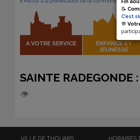
<
Retour à la présentation de la commune
Fin aoû
📝
Comm
C’est s
💬
Votr
particip
A VOTRE SERVICE
ENFANCE ET
JEUNESSE
SAINTE RADEGONDE :
VILLE DE THOUARS
HORAIRES 