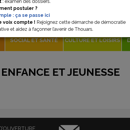
t
: examen des dossiers.
ent postuler ?
imple : ça se passe ici
e voix compte !
Rejoignez cette démarche de démocratie
ative et aidez à façonner l’avenir de Thouars.
SOCIAL ET SANTÉ
CULTURE ET LOISIRS
 ENFANCE ET JEUNESSE
D’OUVERTURE