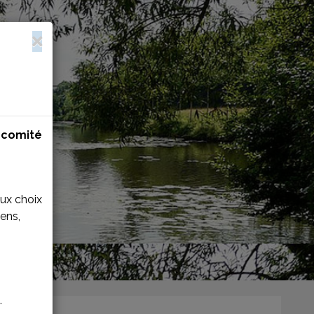
n
comité
aux choix
ens,
.