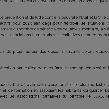
en mettant un frein aux dynamiques d’insertion dans lesquell
 prévention et de lutte contre la pauvreté, l’Etat et la Ville 
ctifs pour 2023 afin d’agir pour résorber les situations 
ssement du nombre de bénéficiaires de l’aide alimentaire, la Vil
es associations humanitaires et caritatives un autre modè
urs de projet autour des objectifs suivants seront étudié
tention particulière pour les familles monoparentales) et 
 accessible l’offre alimentaire aux familles les plus modestes 
 et de formation en associant les habitants du quartier. L
vec les associations caritatives du territoire, le CCAS, l