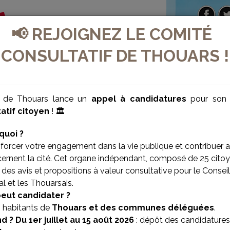
📢 REJOIGNEZ LE COMITÉ
CONSULTATIF DE THOUARS !
e de Thouars lance un
appel à candidatures
pour so
atif citoyen
! 🏛️
quoi ?
forcer votre engagement dans la vie publique et contribuer 
cernent la cité. Cet organe indépendant, composé de 25 citoy
des avis et propositions à valeur consultative pour le Conseil
l et les Thouarsais.
VILLE BIEN-ÊTRE
VILLE SOLIDAIRE
peut candidater ?
s habitants de
Thouars et des communes déléguées
.
d ?
Du 1er juillet au 15 août 2026
: dépôt des candidatures