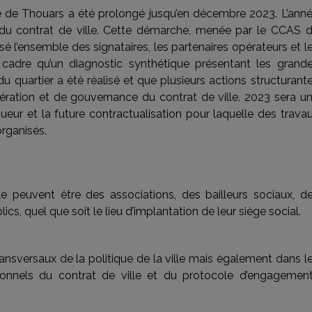
le de Thouars a été prolongé jusqu’en décembre 2023. L’ann
 du contrat de ville. Cette démarche, menée par le CCAS 
é l’ensemble des signataires, les partenaires opérateurs et l
 cadre qu’un diagnostic synthétique présentant les grand
quartier a été réalisé et que plusieurs actions structurant
ération et de gouvernance du contrat de ville. 2023 sera u
gueur et la future contractualisation pour laquelle des trava
organisés.
le peuvent être des associations, des bailleurs sociaux, d
ics, quel que soit le lieu d’implantation de leur siège social.
s transversaux de la politique de la ville mais également dans l
ationnels du contrat de ville et du protocole d’engagemen