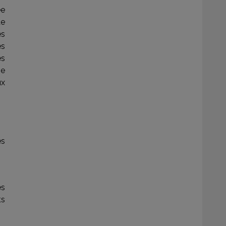
ée
de
es
es
es
ne
ux
es
es
ts