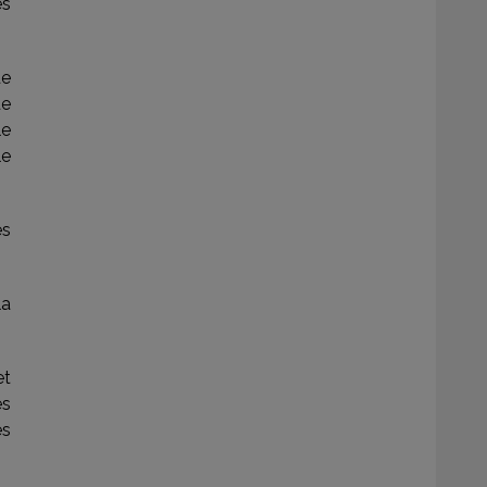
es
de
de
le
le
es
la
et
es
es