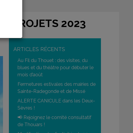
 À PROJETS 2023
ARTICLES RÉCENTS
Au Fil du Thouet : des visites, du
blues et du théâtre pour débuter le
mois d’août
Fermetures estivales des mairies de
Sainte-Radegonde et de Missé
ALERTE CANICULE dans les Deux-
Sèvres !
📢 Rejoignez le comité consultatif
de Thouars !