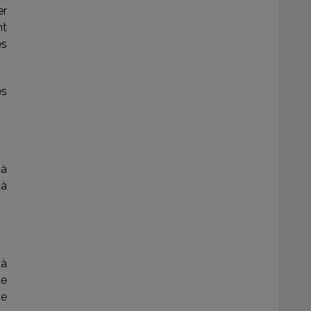
er
nt
es
es
 à
 à
 à
de
de