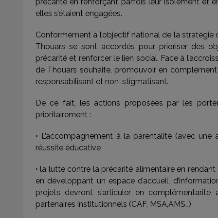
précarité en renforçant parfois leur isolement et 
elles s’étaient engagées.
Conformément à l’objectif national de la stratégie de
Thouars se sont accordés pour prioriser des obje
précarité et renforcer le lien social. Face à l’accroi
de Thouars souhaite, promouvoir en complément d
responsabilisant et non-stigmatisant.
De ce fait, les actions proposées par les porte
prioritairement :
• L’accompagnement à la parentalité (avec une at
réussite éducative
• la lutte contre la précarité alimentaire en rendant
en développant un espace d’accueil, d’information
projets devront s’articuler en complémentarité a
partenaires institutionnels (CAF, MSA,AMS…)