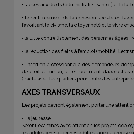
• l’accès aux droits (administratifs, santé…) et la lu
• le renforcement de la cohésion sociale en favoris
favorisant le civisme, la citoyenneté et le vivre en
• la lutte contre l’isolement des personnes âgées :
• la réduction des freins à l’emploi (mobilité, illettr
• l’insertion professionnelle des demandeurs d’em
de droit commun, le renforcement d’approches en 
(Pacte avec les quartiers pour toutes les entreprises
AXES TRANSVERSAUX
Les projets devront également porter une attention p
• La jeunesse
Seront examinés avec attention les projets déployés
les adolescents et jeunes adultes, âge où précisém