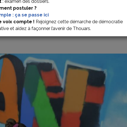
t
: examen des dossiers.
ent postuler ?
imple : ça se passe ici
E DES CAPUCINS – APPEL
e voix compte !
Rejoignez cette démarche de démocratie
ative et aidez à façonner l’avenir de Thouars.