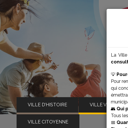
La Vill
consult
💡
Pour
Pour ren
qui con
émettra 
municipa
VILLE D’HISTOIRE
VILLE VIVANTE
👥
Qui 
Tous le
VILLE CITOYENNE
📅
Quan