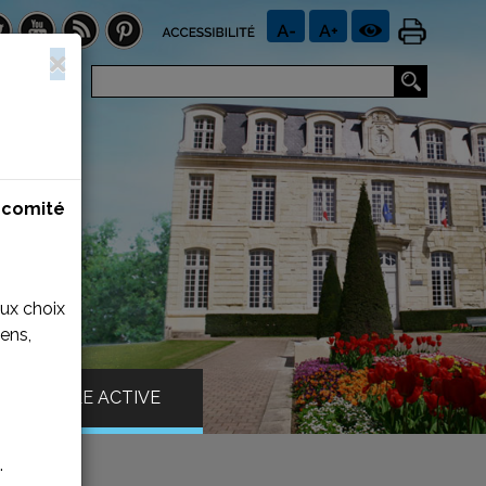
n
comité
aux choix
ens,
VILLE ACTIVE
.