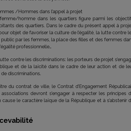
té Femmes /Hommes dans l’appel à projet
é femme/homme dans les quartiers figure parmi les objecti
abitants des quartiers. Dans le cadre du présent appel à proje
 objet de favoriser la culture de l’égalité, la lutte contre l
e public par les femmes, la place des filles et des femmes da
l’égalité professionnelle…
 lutte contre les discriminations: les porteurs de projet s’enga
lique et de la laïcité dans le cadre de leur action et de le
 de discriminations.
re du contrat de ville, le Contrat d’Engagement Républica
s associations devront s’engager à respecter les principes 
 en cause le caractère laïque de la République et à s’abstenir 
cevabilité