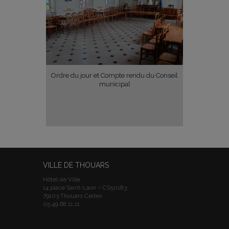
Ordre du jour et Compte rendu du Conseil
municipal
VILLE DE THOUARS
Hôtel de Ville
14 place Saint-Laon – CS50183
79103 Thouars Cedex
05.49.68.11.11