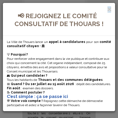
📢 REJOIGNEZ LE COMITÉ
CONSULTATIF DE THOUARS !
La Ville de Thouars lance un
appel à candidatures
pour son
comité
CONSEIL MUNICIPAL
consultatif citoyen
! 🏛️
💡
Pourquoi ?
CONSEIL
Pour renforcer votre engagement dans la vie publique et contribuer aux
choix qui concernent la cité. Cet organe indépendant, composé de 25
citoyens, émettra des avis et propositions à valeur consultative pour le
MUNICIPAL
Conseil municipal et les Thouarsais.
👥
Qui peut candidater ?
Tous les habitants de
Thouars et des communes déléguées
.
📅
Quand ?
Du 1er juillet au 15 août 2026
: dépôt des candidatures.
Fin août
: examen des dossiers.
📝
Comment postuler ?
C’est simple : ça se passe ici
💬
Votre voix compte !
Rejoignez cette démarche de démocratie
participative et aidez à façonner l’avenir de Thouars.
Le conseil municipal est composé de
tou.te.s les conseiller.ère.s élu.e.s. On
appelle le conseil municipal : l’organe