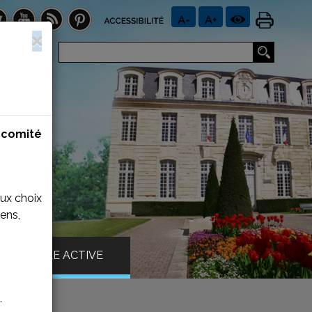
n
comité
aux choix
ens,
VILLE ACTIVE
.