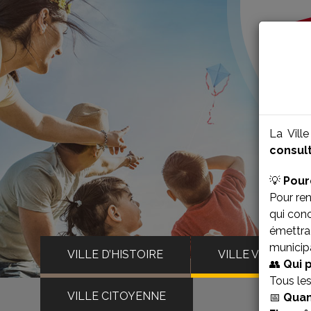
La Vill
consult
💡
Pour
Pour ren
qui con
émettra 
municipa
VILLE D’HISTOIRE
VILLE VIVANTE
👥
Qui 
Tous le
VILLE CITOYENNE
📅
Quan