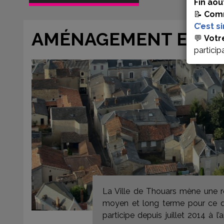
Fin aoû
📝
Comm
C’est s
AMÉNAGEMENT ET HA
💬
Votr
particip
La Ville de Thouars mène une réf
moyen et long terme pour ce qu
participe depuis juillet 2014 à l