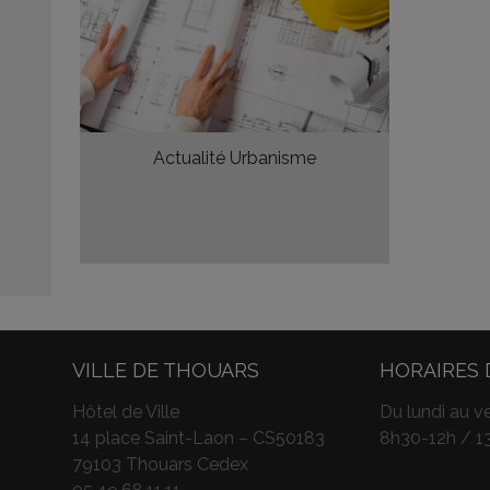
Actualité Urbanisme
VILLE DE THOUARS
HORAIRES 
Hôtel de Ville
Du lundi au ve
14 place Saint-Laon – CS50183
8h30-12h / 1
79103 Thouars Cedex