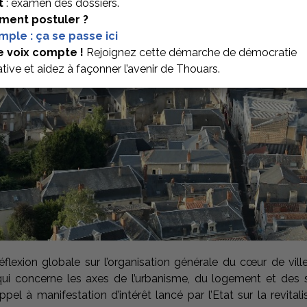
t
: examen des dossiers.
ent postuler ?
imple : ça se passe ici
BITAT
e voix compte !
Rejoignez cette démarche de démocratie
ative et aidez à façonner l’avenir de Thouars.
lexion globale sur l’organisation générale du cœur de ville,
i concerne les axes de l’urbanisme, du logement et des ser
’appel à manifestation d’intérêt lancé par l’Etat sur la revit