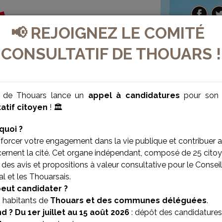
📢 REJOIGNEZ LE COMITÉ
CONSULTATIF DE THOUARS !
e de Thouars lance un
appel à candidatures
pour so
atif citoyen
! 🏛️
quoi ?
forcer votre engagement dans la vie publique et contribuer 
cernent la cité. Cet organe indépendant, composé de 25 citoy
des avis et propositions à valeur consultative pour le Conseil
l et les Thouarsais.
VILLE BIEN-ÊTRE
VILLE SOLIDAIRE
peut candidater ?
s habitants de
Thouars et des communes déléguées
.
d ?
Du 1er juillet au 15 août 2026
: dépôt des candidatures