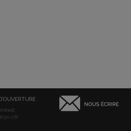
D’OUVERTURE
ndredi :
3h30-17h