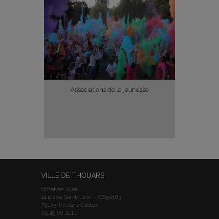
Associations de la jeunesse
VILLE DE THOUARS
Hôtel de Ville
14 place Saint-Laon – CS50183
79103 Thouars Cedex
05.49.68.11.11