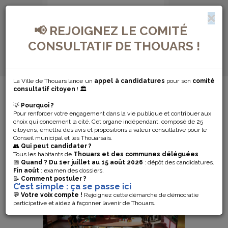
📢 REJOIGNEZ LE COMITÉ
CONSULTATIF DE THOUARS !
La Ville de Thouars lance un
appel à candidatures
pour son
comité
SCOLARITÉ / ENFANCE – JEUNESSE /
consultatif citoyen
! 🏛️
EDUCATION
💡
Pourquoi ?
SCOLARITÉ /
Pour renforcer votre engagement dans la vie publique et contribuer aux
choix qui concernent la cité. Cet organe indépendant, composé de 25
citoyens, émettra des avis et propositions à valeur consultative pour le
ENFANCE –
Conseil municipal et les Thouarsais.
👥
Qui peut candidater ?
JEUNESSE /
Tous les habitants de
Thouars et des communes déléguées
.
📅
Quand ?
Du 1er juillet au 15 août 2026
: dépôt des candidatures.
Fin août
: examen des dossiers.
EDUCATION
📝
Comment postuler ?
C’est simple : ça se passe ici
💬
Votre voix compte !
Rejoignez cette démarche de démocratie
participative et aidez à façonner l’avenir de Thouars.