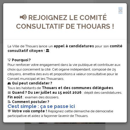
📢 REJOIGNEZ LE COMITÉ
CONSULTATIF DE THOUARS !
La Ville de Thouars lance un
appel à candidatures
pour son
comité
ANIMATION / VIE ASSOCIATIVE
consultatif citoyen
! 🏛️
💡
Pourquoi ?
ANIMATION /
Pour renforcer votre engagement dans la vie publique et contribuer aux
choix qui concernent la cité. Cet organe indépendant, composé de 25
citoyens, émettra des avis et propositions à valeur consultative pour le
VIE
Conseil municipal et les Thouarsais.
👥
Qui peut candidater ?
ASSOCIATIVE
Tous les habitants de
Thouars et des communes déléguées
.
📅
Quand ?
Du 1er juillet au 15 août 2026
: dépôt des candidatures.
Fin août
: examen des dossiers.
📝
Comment postuler ?
C’est simple : ça se passe ici
💬
Votre voix compte !
Rejoignez cette démarche de démocratie
participative et aidez à façonner l’avenir de Thouars.