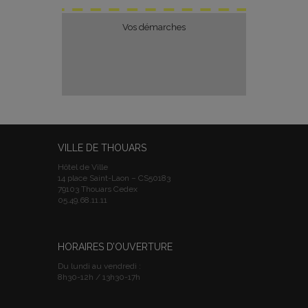
Vos démarches
VILLE DE THOUARS
Hôtel de Ville
14 place Saint-Laon – CS50183
79103 Thouars Cedex
05.49.68.11.11
HORAIRES D’OUVERTURE
Du lundi au vendredi :
8h30-12h / 13h30-17h