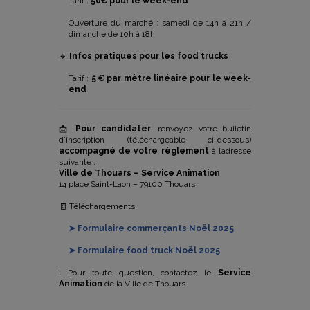
Tarif :
50€ pour le week-end
Ouverture du marché : samedi de 14h à 21h /
dimanche de 10h à 18h
🔹
Infos pratiques pour les food trucks
Tarif :
5 € par mètre linéaire pour le week-
end
📩
Pour candidater
, renvoyez votre bulletin
d’inscription (téléchargeable ci-dessous)
accompagné de votre règlement
à l’adresse
suivante :
Ville de Thouars – Service Animation
14 place Saint-Laon – 79100 Thouars
🧾 Téléchargements :
➤ Formulaire commerçants Noël 2025
➤ Formulaire food truck Noël 2025
ℹ️ Pour toute question, contactez le
Service
Animation
de la Ville de Thouars.