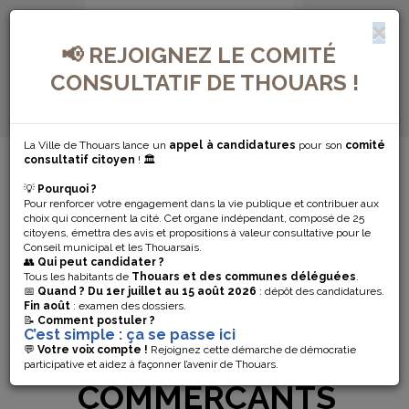
📢 REJOIGNEZ LE COMITÉ
CONSULTATIF DE THOUARS !
La Ville de Thouars lance un
appel à candidatures
pour son
comité
MENU DE NAVIGATION...
consultatif citoyen
! 🏛️
💡
Pourquoi ?
🎄MARCHÉ DE
Pour renforcer votre engagement dans la vie publique et contribuer aux
choix qui concernent la cité. Cet organe indépendant, composé de 25
NOËL 2025 :
citoyens, émettra des avis et propositions à valeur consultative pour le
Conseil municipal et les Thouarsais.
👥
Qui peut candidater ?
APPEL À
Tous les habitants de
Thouars et des communes déléguées
.
📅
Quand ?
Du 1er juillet au 15 août 2026
: dépôt des candidatures.
Fin août
: examen des dossiers.
CANDIDATURES
📝
Comment postuler ?
C’est simple : ça se passe ici
POUR LES
💬
Votre voix compte !
Rejoignez cette démarche de démocratie
participative et aidez à façonner l’avenir de Thouars.
COMMERÇANTS