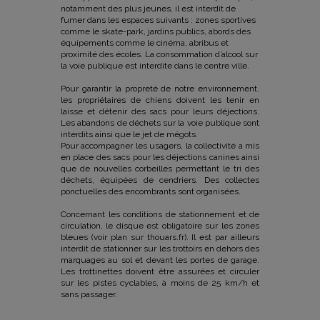
notamment des plus jeunes, il est interdit de
fumer dans les espaces suivants : zones sportives
comme le skate-park, jardins publics, abords des
équipements comme le cinéma, abribus et
proximité des écoles. La consommation d’alcool sur
la voie publique est interdite dans le centre ville.
Pour garantir la propreté de notre environnement,
les propriétaires de chiens doivent les tenir en
laisse et détenir des sacs pour leurs déjections.
Les abandons de déchets sur la voie publique sont
interdits ainsi que le jet de mégots.
Pour accompagner les usagers, la collectivité a mis
en place des sacs pour les déjections canines ainsi
que de nouvelles corbeilles permettant le tri des
déchets, équipées de cendriers. Des collectes
ponctuelles des encombrants sont organisées.
Concernant les conditions de stationnement et de
circulation, le disque est obligatoire sur les zones
bleues (voir plan sur thouars.fr). Il est par ailleurs
interdit de stationner sur les trottoirs en dehors des
marquages au sol et devant les portes de garage.
Les trottinettes doivent être assurées et circuler
sur les pistes cyclables, à moins de 25 km/h et
sans passager.