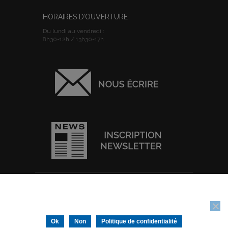
HORAIRES D’OUVERTURE
Du lundi au vendredi :
8h30-12h / 13h30-17h
ACCUEIL
I
PLAN DU SITE
I
MENTIONS
Nous utilisons des cookies pour vous garantir la meilleure
LEGALES
I
POLITIQUE DE
expérience sur notre site web. Si vous continuez à utiliser ce site,
CONFIDENTIALITE
I
IMPRIMER
nous supposerons que vous en êtes satisfait.
Tous droits réservés © Ville de Thouars -
Ok
Non
Politique de confidentialité
Conception/Réalisation :
IGNIS Communication