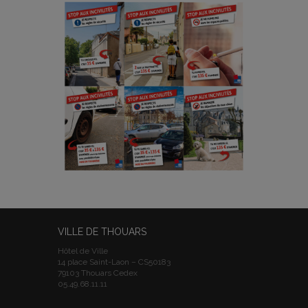
VILLE DE THOUARS
Hôtel de Ville
14 place Saint-Laon – CS50183
79103 Thouars Cedex
05.49.68.11.11