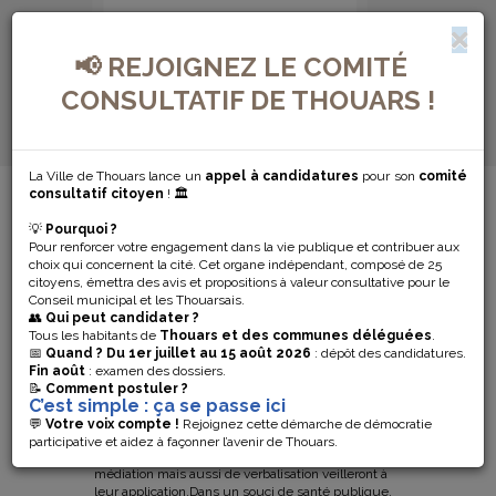
📢 REJOIGNEZ LE COMITÉ
CONSULTATIF DE THOUARS !
La Ville de Thouars lance un
appel à candidatures
pour son
comité
VIVRE ENSEMBLE
consultatif citoyen
! 🏛️
💡
Pourquoi ?
VIVRE
Pour renforcer votre engagement dans la vie publique et contribuer aux
choix qui concernent la cité. Cet organe indépendant, composé de 25
ENSEMBLE
citoyens, émettra des avis et propositions à valeur consultative pour le
Conseil municipal et les Thouarsais.
👥
Qui peut candidater ?
Tous les habitants de
Thouars et des communes déléguées
.
Vivre ensemble dans l’espace public
📅
Quand ?
Du 1er juillet au 15 août 2026
: dépôt des candidatures.
Fin août
: examen des dossiers.
Pour la sécurité de tous et pour la préservation de
📝
Comment postuler ?
C’est simple : ça se passe ici
notre cadre de vie, la Municipalité a pris une série
de mesures qui viennent compléter la
💬
Votre voix compte !
Rejoignez cette démarche de démocratie
réglementation en vigueur. Les agents de la police
participative et aidez à façonner l’avenir de Thouars.
municipale, dans leur rôle de prévention, de
médiation mais aussi de verbalisation veilleront à
leur application.Dans un souci de santé publique,