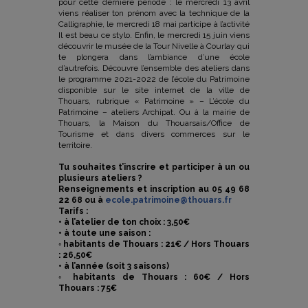
pour cette dernière période : le mercredi 13 avril
viens réaliser ton prénom avec la technique de la
Calligraphie, le mercredi 18 mai participe à l’activité
Il est beau ce stylo. Enfin, le mercredi 15 juin viens
découvrir le musée de la Tour Nivelle à Courlay qui
te plongera dans l’ambiance d’une école
d’autrefois. Découvre l’ensemble des ateliers dans
le programme 2021-2022 de l’école du Patrimoine
disponible sur le site internet de la ville de
Thouars, rubrique « Patrimoine » – L’école du
Patrimoine – ateliers Archipat. Ou à la mairie de
Thouars, la Maison du Thouarsais/Office de
Tourisme et dans divers commerces sur le
territoire.
Tu souhaites t’inscrire et participer à un ou
plusieurs ateliers ?
Renseignements et inscription au 05 49 68
22 68 ou à
ecole.patrimoine@thouars.fr
Tarifs :
• à l’atelier de ton choix : 3,50€
• à toute une saison :
◦ habitants de Thouars : 21€ / Hors Thouars
: 26,50€
• à l’année (soit 3 saisons)
◦ habitants de Thouars : 60€ / Hors
Thouars : 75€