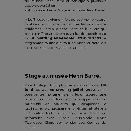
du musée Henri Barré et participe à plusieurs
ateliers de création
autour de ce thème. Stage au musée Henri Barré.
« Le Thouet », élément fort du patrimoine naturel
local sera la prochaine thématique des vacances de
printemps. Pars à la découverte de la rivière qui
passe par Thouars, elle n’aura plus de secrets pour
toi.
Du
mardi 19 au vendredi 22 avril 2022
, le
programme tournera autour de visite et d’ateliers
(aquarelle, prise
de vues, land art etc.).
Stage au musée Henri Barré.
Pour le stage d’été, place aux « Couleurs ».
Du
lundi 11 au mercredi 13 juillet 2022
, viens
observer les
monuments en ville, un tableau, une
oeuvre au musée Henri Barré pour appréhender la
multitude de
couleurs qui composent le
patrimoine. Au programme : visites et ateliers
(différentes techniques
artistiques).
Stage en
partenariat avec l’École Municipale d’Arts
Plastiques. Stage sur le site des écuries du
château.