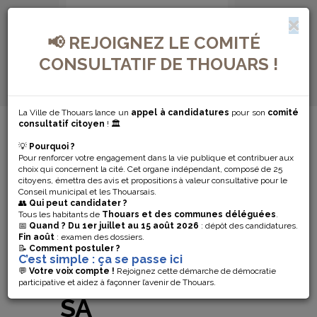
📢 REJOIGNEZ LE COMITÉ
CONSULTATIF DE THOUARS !
La Ville de Thouars lance un
appel à candidatures
pour son
comité
MENU DE NAVIGATION...
consultatif citoyen
! 🏛️
💡
Pourquoi ?
APPRENDRE EN
Pour renforcer votre engagement dans la vie publique et contribuer aux
choix qui concernent la cité. Cet organe indépendant, composé de 25
S’AMUSANT
citoyens, émettra des avis et propositions à valeur consultative pour le
Conseil municipal et les Thouarsais.
👥
Qui peut candidater ?
L’ÉCOLE DU
Tous les habitants de
Thouars et des communes déléguées
.
📅
Quand ?
Du 1er juillet au 15 août 2026
: dépôt des candidatures.
Fin août
: examen des dossiers.
PATRIMOINE
📝
Comment postuler ?
C’est simple : ça se passe ici
VOUS DÉVOILE
💬
Votre voix compte !
Rejoignez cette démarche de démocratie
participative et aidez à façonner l’avenir de Thouars.
SA