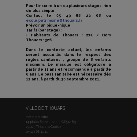
Pour t’inscrire à un ou plusieurs stages, rien
de plus simple :
Contact le 05 49 68 22 68 ou
ecole.patrimoine@thouars.fr
Prévoir un pique-nique
Tarifs (par stage) :
• Habitants de Thouars : 27€ / Hors
Thouars : 32€
Dans le contexte actuel, les enfants
seront accueillis dans le respect des
règles sanitaires ; groupe de 8 enfants
maximum. Le masque est obligatoire à
partir de 11 ans et recommandé à partir de
6 ans. Le pass sanitaire est nécessaire dès
12 ans, à partir du 30 septembre 2021.
VILLE DE THOUARS
Hôtel de Ville
14 place Saint-Laon – CS50183
79103 Thouars Cedex
05.49.68.11.11