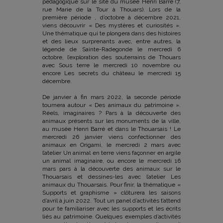
pédagogique sur le site du musée Henri Barré (7,
rue Marie de la Tour à Thouars). Lors de la
première période , d’octobre à décembre 2021,
viens découvrir « Des mystères et curiosités ».
Une thématique qui te plongera dans des histoires
et des lieux surprenants avec, entre autres, la
légende de Sainte-Radegonde le mercredi 6
octobre, l’exploration des souterrains de Thouars
avec Sous terre le mercredi 10 novembre ou
encore Les secrets du château le mercredi 15
décembre.
De janvier à fin mars 2022, la seconde période
tournera autour « Des animaux du patrimoine ».
Réels, imaginaires ? Pars à la découverte des
animaux présents sur les monuments de la ville,
au musée Henri Barré et dans le Thouarsais ! Le
mercredi 26 janvier viens confectionner des
animaux en Origami, le mercredi 2 mars avec
l’atelier Un animal en terre viens façonner en argile
un animal imaginaire, ou encore le mercredi 16
mars pars à la découverte des animaux sur le
Thouarsais et dessines-les avec l’atelier Les
animaux du Thouarsais. Pour finir, la thématique «
Supports et graphisme » clôturera les saisons
d’avril à juin 2022. Tout un panel d’activités t’attend
pour te familiariser avec les supports et les écrits
liés au patrimoine. Quelques exemples d’activités