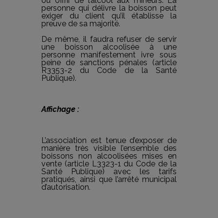
ou offrir de l’alcool aux mineurs. La
personne qui délivre la boisson peut
exiger du client qu’il établisse la
preuve de sa majorité.
De même, il faudra refuser de servir
une boisson alcoolisée à une
personne manifestement ivre sous
peine de sanctions pénales (article
R3353-2 du Code de la Santé
Publique).
Affichage :
L’association est tenue d’exposer de
manière très visible l’ensemble des
boissons non alcoolisées mises en
vente (article L3323-1 du Code de la
Santé Publique) avec les tarifs
pratiqués, ainsi que l’arrêté municipal
d’autorisation.