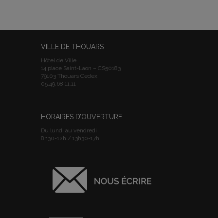
VILLE DE THOUARS
Hôtel de Ville
14 place Saint-Laon – CS50183
79103 Thouars Cedex
05.49.68.11.11
HORAIRES D’OUVERTURE
Du lundi au vendredi :
8h30-12h / 13h30-17h