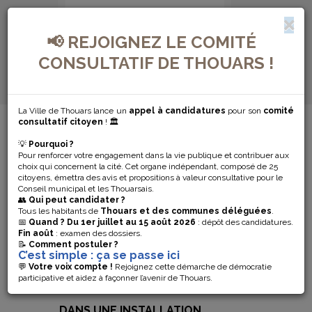
📢 REJOIGNEZ LE COMITÉ
CONSULTATIF DE THOUARS !
La Ville de Thouars lance un
appel à candidatures
pour son
comité
MENU DE NAVIGATION...
consultatif citoyen
! 🏛️
💡
Pourquoi ?
BUVETTE
Pour renforcer votre engagement dans la vie publique et contribuer aux
choix qui concernent la cité. Cet organe indépendant, composé de 25
TEMPORAIRE
citoyens, émettra des avis et propositions à valeur consultative pour le
Conseil municipal et les Thouarsais.
👥
Qui peut candidater ?
TENUE PAR
Tous les habitants de
Thouars et des communes déléguées
.
📅
Quand ?
Du 1er juillet au 15 août 2026
: dépôt des candidatures.
Fin août
: examen des dossiers.
UNE
📝
Comment postuler ?
C’est simple : ça se passe ici
ASSOCIATION
💬
Votre voix compte !
Rejoignez cette démarche de démocratie
participative et aidez à façonner l’avenir de Thouars.
DANS UNE INSTALLATION