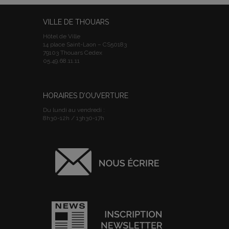
VILLE DE THOUARS
Hôtel de Ville
14 place Saint-Laon – CS50183
79103 Thouars Cedex
05.49.68.11.11
HORAIRES D’OUVERTURE
Du lundi au vendredi :
8h30-12h / 13h30-17h