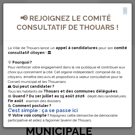
📢 REJOIGNEZ LE COMITÉ
CONSULTATIF DE THOUARS !
La Ville de Thouars lance un
appel à candidatures
pour son
comité
MENU DE NAVIGATION...
consultatif citoyen
! 🏛️
💡
Pourquoi ?
DÈS LE 1ER
Pour renforcer votre engagement dans la vie publique et contribuer aux
choix qui concernent la cité. Cet organe indépendant, composé de 25
SEPTEMBRE,
citoyens, émettra des avis et propositions à valeur consultative pour le
Conseil municipal et les Thouarsais.
👥
Qui peut candidater ?
INSCRIVEZ-
Tous les habitants de
Thouars et des communes déléguées
.
📅
Quand ?
Du 1er juillet au 15 août 2026
: dépôt des candidatures.
Fin août
: examen des dossiers.
VOUS À
📝
Comment postuler ?
C’est simple : ça se passe ici
L’ÉCOLE
💬
Votre voix compte !
Rejoignez cette démarche de démocratie
participative et aidez à façonner l’avenir de Thouars.
MUNICIPALE