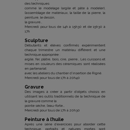
des techniques
comme le modelage (argile et pâte à modeler),
l’assemblage de matériaux, la taille de la pierre, la
peinture, le dessin,
la gravure…
Mercredi pour tous de 14h à 15h30 et de 15h30 à
17h
Sculpture
Débutants et élèves confirmés expérimentent
chaque trimestre un matériau différent et une
technique appropriée :
argile, fer, plâtre, bois, cire, pierre… Les cuissons et
mises en couleurs des céramiques sont réalisées
en partenariat
avec les ateliers du chantier d’insertion de Rigné.
Mercredi pour tous de 17h à 20h40
Gravure
Des images à créer à partir d’objets choisis en
utilisant les outils traditionnels de la technique de
la gravure comme la
pointe sèche, l’eau-forte…
Mercredi pour tous de 17h à 20h30
Peinture à l’huile
Après une série d’exercices pour aborder cette
technique, portraits et natures mortes sont