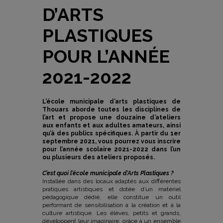
D’ARTS
PLASTIQUES
POUR L’ANNÉE
2021-2022
L’école municipale d’arts plastiques de
Thouars aborde toutes les disciplines de
l’art et propose une douzaine d’ateliers
aux enfants et aux adultes amateurs, ainsi
qu’à des publics spécifiques. À partir du 1er
septembre 2021, vous pourrez vous inscrire
pour l’année scolaire 2021-2022 dans l’un
ou plusieurs des ateliers proposés.
C’est quoi l’école municipale d’Arts Plastiques ?
Installée dans des locaux adaptés aux différentes
pratiques artistiques et dotée d’un matériel
pédagogique dédié, elle constitue un outil
performant de sensibilisation à la création et à la
culture artistique. Les élèves, petits et grands,
développent leur imaginaire, grâce à un ensemble