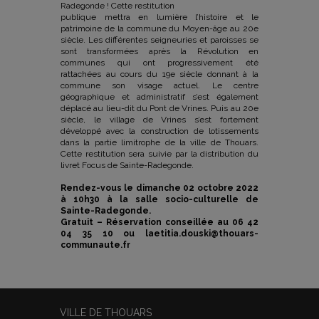
Radegonde ! Cette restitution
publique mettra en lumière l’histoire et le
patrimoine de la commune du Moyen-âge au 20e
siècle. Les différentes seigneuries et paroisses se
sont transformées après la Révolution en
communes qui ont progressivement été
rattachées au cours du 19e siècle donnant à la
commune son visage actuel. Le centre
géographique et administratif s’est également
déplacé au lieu-dit du Pont de Vrines. Puis au 20e
siècle, le village de Vrines s’est fortement
développé avec la construction de lotissements
dans la partie limitrophe de la ville de Thouars.
Cette restitution sera suivie par la distribution du
livret Focus de Sainte-Radegonde.
Rendez-vous le dimanche 02 octobre 2022
à 10h30 à la salle socio-culturelle de
Sainte-Radegonde.
Gratuit – Réservation conseillée au 06 42
04 35 10 ou laetitia.douski@thouars-
communaute.fr
VILLE DE THOUARS