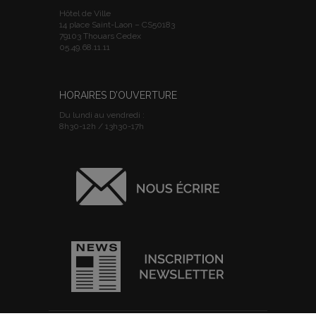
Hôtel de Ville
14 place Saint-Laon – CS50183
79103 Thouars Cedex
05.49.68.11.11
HORAIRES D’OUVERTURE
Du lundi au vendredi :
8h30-12h / 13h30-17h