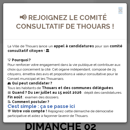
📢 REJOIGNEZ LE COMITÉ
CONSULTATIF DE THOUARS !
La Ville de Thouars lance un
appel à candidatures
pour son
comité
MENU DE NAVIGATION...
consultatif citoyen
! 🏛️
💡
Pourquoi ?
INVENTAIRE DU
Pour renforcer votre engagement dans la vie publique et contribuer aux
choix qui concernent la cité. Cet organe indépendant, composé de 25
PATRIMOINE
citoyens, émettra des avis et propositions à valeur consultative pour le
Conseil municipal et les Thouarsais.
👥
Qui peut candidater ?
CAP SUR
Tous les habitants de
Thouars et des communes déléguées
.
📅
Quand ?
Du 1er juillet au 15 août 2026
: dépôt des candidatures.
Fin août
: examen des dossiers.
SAINTE-
📝
Comment postuler ?
C’est simple : ça se passe ici
RADEGONDE LE
💬
Votre voix compte !
Rejoignez cette démarche de démocratie
participative et aidez à façonner l’avenir de Thouars.
DIMANCHE 02