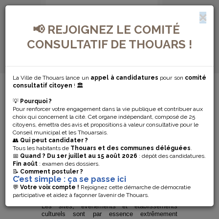
📢 REJOIGNEZ LE COMITÉ
CONSULTATIF DE THOUARS !
La Ville de Thouars lance un
appel à candidatures
pour son
comité
MENU DE NAVIGATION...
consultatif citoyen
! 🏛️
💡
Pourquoi ?
SÉCURISATION
Pour renforcer votre engagement dans la vie publique et contribuer aux
choix qui concernent la cité. Cet organe indépendant, composé de 25
DES LIEUX
citoyens, émettra des avis et propositions à valeur consultative pour le
Conseil municipal et les Thouarsais.
👥
Qui peut candidater ?
CULTURELS
Tous les habitants de
Thouars et des communes déléguées
.
📅
Quand ?
Du 1er juillet au 15 août 2026
: dépôt des candidatures.
Fin août
: examen des dossiers.
📝
Comment postuler ?
Plan Vigipirate
C’est simple : ça se passe ici
💬
Votre voix compte !
Rejoignez cette démarche de démocratie
Sécurisation
des lieux culturels
participative et aidez à façonner l’avenir de Thouars.
Les sites, événements et établissements
culturels sont par essence extrêmement