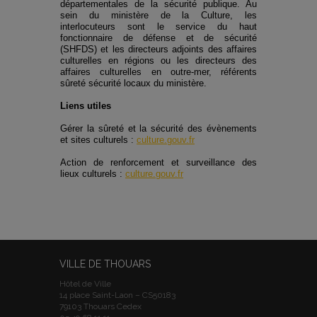
départementales de la sécurité publique. Au
sein du ministère de la Culture, les
interlocuteurs sont le service du haut
fonctionnaire de défense et de sécurité
(SHFDS) et les directeurs adjoints des affaires
culturelles en régions ou les directeurs des
affaires culturelles en outre-mer, référents
sûreté sécurité locaux du ministère.
Liens utiles
Gérer la sûreté et la sécurité des évènements
et sites culturels :
culture.gouv.fr
Action de renforcement et surveillance des
lieux culturels :
culture.gouv.fr
VILLE DE THOUARS
Hôtel de Ville
14 place Saint-Laon – CS50183
79103 Thouars Cedex