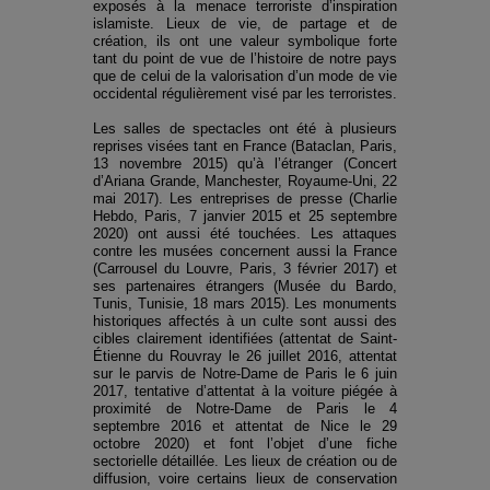
exposés à la menace terroriste d’inspiration
islamiste. Lieux de vie, de partage et de
création, ils ont une valeur symbolique forte
tant du point de vue de l’histoire de notre pays
que de celui de la valorisation d’un mode de vie
occidental régulièrement visé par les terroristes.
Les salles de spectacles ont été à plusieurs
reprises visées tant en France (Bataclan, Paris,
13 novembre 2015) qu’à l’étranger (Concert
d’Ariana Grande, Manchester, Royaume-Uni, 22
mai 2017). Les entreprises de presse (Charlie
Hebdo, Paris, 7 janvier 2015 et 25 septembre
2020) ont aussi été touchées. Les attaques
contre les musées concernent aussi la France
(Carrousel du Louvre, Paris, 3 février 2017) et
ses partenaires étrangers (Musée du Bardo,
Tunis, Tunisie, 18 mars 2015). Les monuments
historiques affectés à un culte sont aussi des
cibles clairement identifiées (attentat de Saint-
Étienne du Rouvray le 26 juillet 2016, attentat
sur le parvis de Notre-Dame de Paris le 6 juin
2017, tentative d’attentat à la voiture piégée à
proximité de Notre-Dame de Paris le 4
septembre 2016 et attentat de Nice le 29
octobre 2020) et font l’objet d’une fiche
sectorielle détaillée. Les lieux de création ou de
diffusion, voire certains lieux de conservation