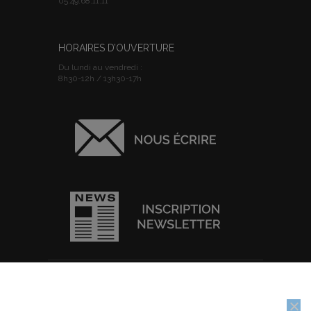
05.49.68.11.11
HORAIRES D’OUVERTURE
Du lundi au vendredi :
8h30-12h / 13h30-17h
ACCUEIL
I
PLAN DU SITE
I
MENTIONS
Nous utilisons des cookies pour vous garantir la meilleure
LEGALES
I
POLITIQUE DE
expérience sur notre site web. Si vous continuez à utiliser ce site,
CONFIDENTIALITE
I
IMPRIMER
nous supposerons que vous en êtes satisfait.