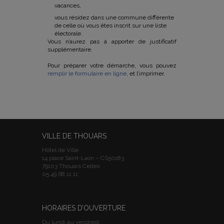
vacances,
vous résidez dans une commune différente
de celle où vous êtes inscrit sur une liste
électorale.
Vous n’aurez pas à apporter de justificatif
supplémentaire.
Pour préparer votre démarche, vous pouvez
remplir le formulaire en ligne
, et l’imprimer.
VILLE DE THOUARS
Hôtel de Ville
14 place Saint-Laon – CS50183
79103 Thouars Cedex
05.49.68.11.11
HORAIRES D’OUVERTURE
Du lundi au vendredi :