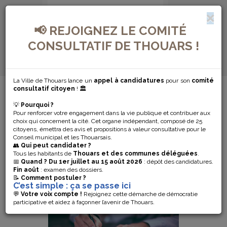
📢 REJOIGNEZ LE COMITÉ
CONSULTATIF DE THOUARS !
La Ville de Thouars lance un
appel à candidatures
pour son
comité
MENU DE NAVIGATION...
consultatif citoyen
! 🏛️
💡
Pourquoi ?
VOTE PAR
Pour renforcer votre engagement dans la vie publique et contribuer aux
choix qui concernent la cité. Cet organe indépendant, composé de 25
citoyens, émettra des avis et propositions à valeur consultative pour le
PROCURATION
Conseil municipal et les Thouarsais.
👥
Qui peut candidater ?
Tous les habitants de
Thouars et des communes déléguées
.
📅
Quand ?
Du 1er juillet au 15 août 2026
: dépôt des candidatures.
Fin août
: examen des dossiers.
📝
Comment postuler ?
C’est simple : ça se passe ici
💬
Votre voix compte !
Rejoignez cette démarche de démocratie
participative et aidez à façonner l’avenir de Thouars.