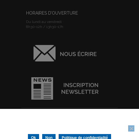
HORAIRES D’OUVERTURE
Du lundi au vendredi :
8h30-12h / 13h30-17h
ACCUEIL
I
PLAN DU SITE
I
MENTIONS
Nous utilisons des cookies pour vous garantir la meilleure
LEGALES
I
POLITIQUE DE
expérience sur notre site web. Si vous continuez à utiliser ce site,
CONFIDENTIALITE
I
IMPRIMER
nous supposerons que vous en êtes satisfait.
Tous droits réservés © Ville de Thouars -
Ok
Non
Politique de confidentialité