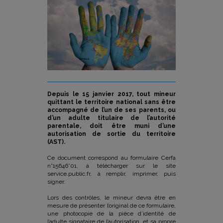
Depuis le 15 janvier 2017, tout mineur
quittant le territoire national sans être
accompagné de l’un de ses parents, ou
d’un adulte titulaire de l’autorité
parentale, doit être muni d’une
autorisation de sortie du territoire
(AST).
Ce document correspond au formulaire Cerfa
n°15646*01, à télécharger sur le site
service.public.fr, à remplir, imprimer, puis
signer.
Lors des contrôles, le mineur devra être en
mesure de présenter l’original de ce formulaire,
une photocopie de la pièce d’identité de
l’adulte signataire de l’autorisation, et sa propre