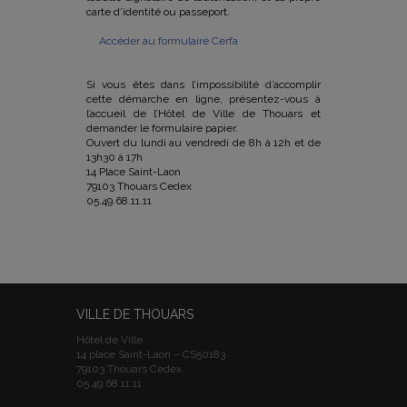
carte d’identité ou passeport.
Accéder au formulaire Cerfa
Si vous êtes dans l’impossibilité d’accomplir
cette démarche en ligne, présentez-vous à
l’accueil de l’Hôtel de Ville de Thouars et
demander le formulaire papier.
Ouvert du lundi au vendredi de 8h à 12h et de
13h30 à 17h
14 Place Saint-Laon
79103 Thouars Cedex
05.49.68.11.11
VILLE DE THOUARS
Hôtel de Ville
14 place Saint-Laon – CS50183
79103 Thouars Cedex
05.49.68.11.11