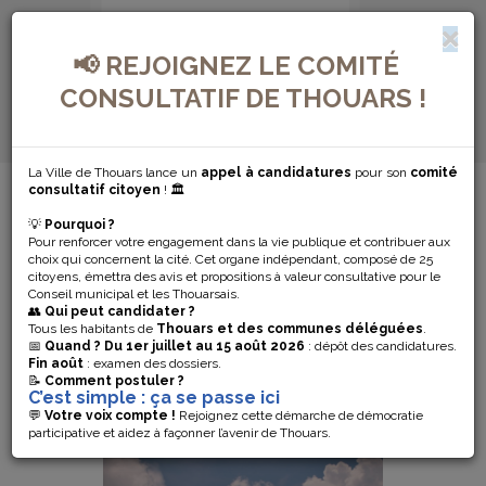
📢 REJOIGNEZ LE COMITÉ
CONSULTATIF DE THOUARS !
La Ville de Thouars lance un
appel à candidatures
pour son
comité
MENU DE NAVIGATION...
consultatif citoyen
! 🏛️
💡
Pourquoi ?
AUTORISATION
Pour renforcer votre engagement dans la vie publique et contribuer aux
choix qui concernent la cité. Cet organe indépendant, composé de 25
citoyens, émettra des avis et propositions à valeur consultative pour le
DE SORTIE DU
Conseil municipal et les Thouarsais.
👥
Qui peut candidater ?
TERRITOIRE
Tous les habitants de
Thouars et des communes déléguées
.
📅
Quand ?
Du 1er juillet au 15 août 2026
: dépôt des candidatures.
Fin août
: examen des dossiers.
📝
Comment postuler ?
C’est simple : ça se passe ici
💬
Votre voix compte !
Rejoignez cette démarche de démocratie
participative et aidez à façonner l’avenir de Thouars.