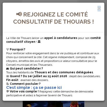
📢 REJOIGNEZ LE COMITÉ
CONSULTATIF DE THOUARS !
La Ville de Thouars lance un
appel à candidatures
pour son
comité
MENU DE NAVIGATION...
consultatif citoyen
! 🏛️
💡
Pourquoi ?
AFFAIRES
Pour renforcer votre engagement dans la vie publique et contribuer aux
choix qui concernent la cité. Cet organe indépendant, composé de 25
citoyens, émettra des avis et propositions à valeur consultative pour le
CULTURELLES
Conseil municipal et les Thouarsais.
👥
Qui peut candidater ?
Tous les habitants de
Thouars et des communes déléguées
.
📅
Quand ?
Du 1er juillet au 15 août 2026
: dépôt des candidatures.
Fin août
: examen des dossiers.
📝
Comment postuler ?
C’est simple : ça se passe ici
💬
Votre voix compte !
Rejoignez cette démarche de démocratie
participative et aidez à façonner l’avenir de Thouars.