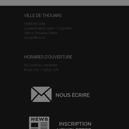
VILLE DE THOUARS
Hôtel de Ville
14 place Saint-Laon – CS50183
79103 Thouars Cedex
05.49.68.11.11
HORAIRES D’OUVERTURE
Du lundi au vendredi :
8h30-12h / 13h30-17h