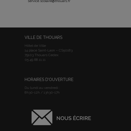
service.scolaire@thouars.fr
VILLE DE THOUARS
Hôtel de Ville
14 place Saint-Laon – CS50183
79103 Thouars Cedex
05.49.68.11.11
HORAIRES D’OUVERTURE
Du lundi au vendredi :
8h30-12h / 13h30-17h