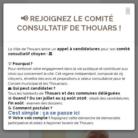
📢 REJOIGNEZ LE COMITÉ
CONSULTATIF DE THOUARS !
La Ville de Thouars lance un
appel à candidatures
pour son
comité
MENU DE NAVIGATION...
consultatif citoyen
! 🏛️
💡
Pourquoi ?
SERVICE
Pour renforcer votre engagement dans la vie publique et contribuer aux
choix qui concernent la cité. Cet organe indépendant, composé de 25
citoyens, émettra des avis et propositions à valeur consultative pour le
ÉDUCATION-
Conseil municipal et les Thouarsais.
👥
Qui peut candidater ?
JEUNESSE
Tous les habitants de
Thouars et des communes déléguées
.
📅
Quand ?
Du 1er juillet au 15 août 2026
: dépôt des candidatures.
Fin août
: examen des dossiers.
📝
Comment postuler ?
C’est simple : ça se passe ici
💬
Votre voix compte !
Rejoignez cette démarche de démocratie
participative et aidez à façonner l’avenir de Thouars.