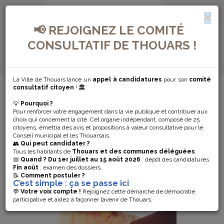
📢 REJOIGNEZ LE COMITÉ
CONSULTATIF DE THOUARS !
La Ville de Thouars lance un
appel à candidatures
pour son
comité
MENU DE NAVIGATION...
consultatif citoyen
! 🏛️
💡
Pourquoi ?
RESSOURCES
Pour renforcer votre engagement dans la vie publique et contribuer aux
choix qui concernent la cité. Cet organe indépendant, composé de 25
citoyens, émettra des avis et propositions à valeur consultative pour le
HUMAINES
Conseil municipal et les Thouarsais.
👥
Qui peut candidater ?
Tous les habitants de
Thouars et des communes déléguées
.
📅
Quand ?
Du 1er juillet au 15 août 2026
: dépôt des candidatures.
Fin août
: examen des dossiers.
📝
Comment postuler ?
C’est simple : ça se passe ici
💬
Votre voix compte !
Rejoignez cette démarche de démocratie
participative et aidez à façonner l’avenir de Thouars.