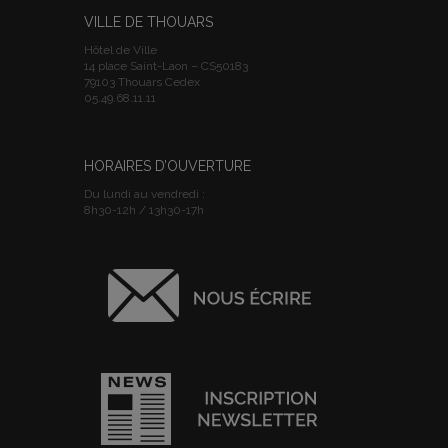
VILLE DE THOUARS
Hôtel de Ville
14 place Saint-Laon – CS50183
79103 Thouars Cedex
05.49.68.11.11
HORAIRES D’OUVERTURE
Du lundi au vendredi :
8h30-12h / 13h30-17h