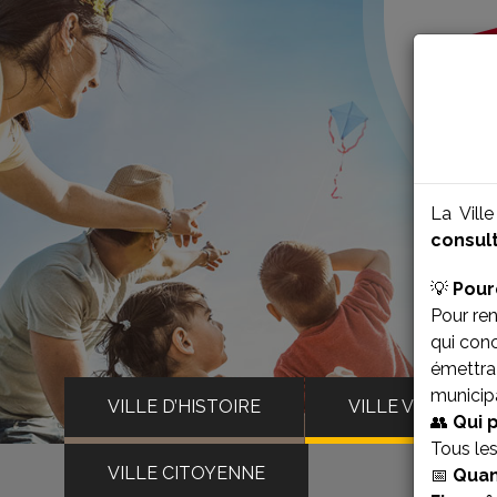
La Vill
consult
💡
Pour
Pour ren
qui con
émettra 
municipa
VILLE D’HISTOIRE
VILLE VIVANTE
👥
Qui 
Tous le
VILLE CITOYENNE
📅
Quan