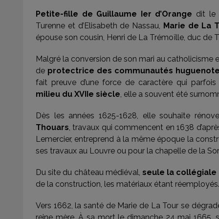
Petite-fille de Guillaume Ier d’Orange
dit le 
Turenne et d’Elisabeth de Nassau,
Marie de La 
épouse son cousin, Henri de La Trémoïlle, duc de T
Malgré la conversion de son mari au catholicisme en 
de
protectrice des communautés huguenote
fait preuve d’une force de caractère qui parfoi
milieu du XVIIe siècle
, elle a souvent été surn
Dès les années 1625-1628, elle souhaite rénov
Thouars
, travaux qui commencent en 1638 d’après
Lemercier, entreprend à la même époque la constru
ses travaux au Louvre ou pour la chapelle de la So
Du site du château médiéval,
seule la collégial
de la construction, les matériaux étant réemployé
Vers 1662, la santé de Marie de La Tour se dégrade
reine mère. À sa mort le dimanche 24 mai 1665, 