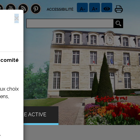
n
comité
aux choix
ens,
VILLE ACTIVE
.