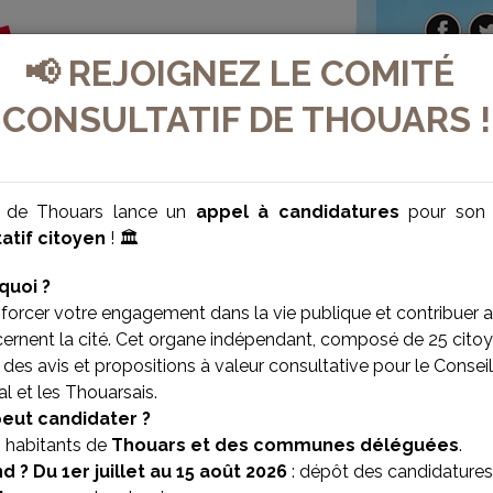
📢 REJOIGNEZ LE COMITÉ
CONSULTATIF DE THOUARS !
e de Thouars lance un
appel à candidatures
pour so
atif citoyen
! 🏛️
quoi ?
forcer votre engagement dans la vie publique et contribuer 
cernent la cité. Cet organe indépendant, composé de 25 citoy
des avis et propositions à valeur consultative pour le Conseil
l et les Thouarsais.
VILLE BIEN-ÊTRE
VILLE SOLIDAIRE
peut candidater ?
s habitants de
Thouars et des communes déléguées
.
d ?
Du 1er juillet au 15 août 2026
: dépôt des candidatures