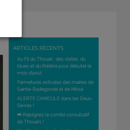
ARTICLES RÉCENTS
Au Fil du Thouet : des visites, du
blues et du théâtre pour débuter le
mois d’août
Fermetures estivales des mairies de
Sainte-Radegonde et de Missé
ALERTE CANICULE dans les Deux-
Sèvres !
📢 Rejoignez le comité consultatif
de Thouars !