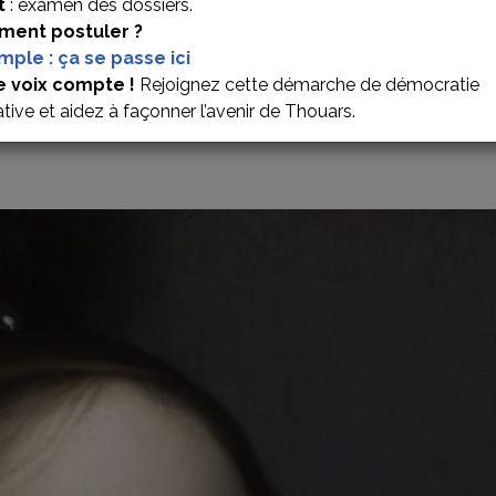
t
: examen des dossiers.
ent postuler ?
imple : ça se passe ici
’AUVERGNE
e voix compte !
Rejoignez cette démarche de démocratie
ative et aidez à façonner l’avenir de Thouars.