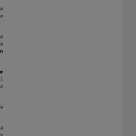
de
le
le
le
in
de
).
ur
re
la
ns