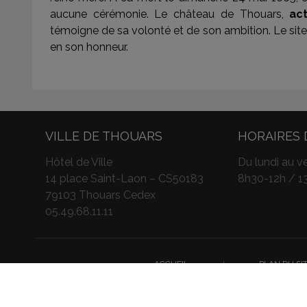
aucune cérémonie. Le château de Thouars,
ac
témoigne de sa volonté et de son ambition. Le site 
en son honneur.
VILLE DE THOUARS
HORAIRES 
Hôtel de Ville
Du lundi au ve
14 place Saint-Laon – CS50183
8h30-12h / 1
79103 Thouars Cedex
05.49.68.11.11
ACCUEIL
I
PLAN DU SI
Nous utilisons des cookies pour vous garantir 
To