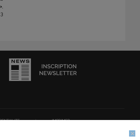
»
,
13
DENTIALITE
I
IMPRIMER
e, nous supposerons que vous en êtes satisfait.
ion