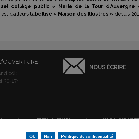
tuel collège public « Marie de la Tour d’Auvergne 
est d’ailleurs
labellisé « Maison des Illustres »
depuis 20
D’OUVERTURE
ndredi :
3h30-17h
TE
I
MENTIONS LEGALES
I
POLITIQUE DE CONFI
la meilleure expérience sur notre site web. Si vous continuez à utiliser ce sit
us droits réservés © Ville de Thouars - Conception/Réalisation :
IGNIS Communicat
Ok
Non
Politique de confidentialité