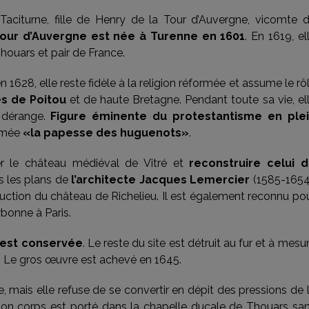
Taciturne, fille de Henry de la Tour d’Auvergne, vicomte 
Tour d’Auvergne est née à Turenne en 1601
. En 1619, el
houars et pair de France.
1628, elle reste fidèle à la religion réformée et assume le rô
s de Poitou
et de haute Bretagne. Pendant toute sa vie, el
s dérange.
Figure éminente du protestantisme en ple
ommée
«la papesse des huguenots»
.
er le château médiéval de Vitré et
reconstruire celui 
 les plans de
l’architecte Jacques Lemercier
(1585-1654
ction du château de Richelieu. Il est également reconnu po
rbonne à Paris.
e est conservée
. Le reste du site est détruit au fur et à mesu
s. Le gros œuvre est achevé en 1645.
, mais elle refuse de se convertir en dépit des pressions de 
son corps est porté dans la chapelle ducale de Thouars sa