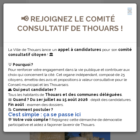
📢 REJOIGNEZ LE COMITÉ
CONSULTATIF DE THOUARS !
La Ville de Thouars lance un
appel à candidatures
pour son
comité
MENU DE NAVIGATION...
consultatif citoyen
! 🏛️
💡
Pourquoi ?
MURAILLE
Pour renforcer votre engagement dans la vie publique et contribuer aux
choix qui concernent la cité. Cet organe indépendant, composé de 25
citoyens, émettra des avis et propositions à valeur consultative pour le
Conseil municipal et les Thouarsais.
👥
Qui peut candidater ?
Tous les habitants de
Thouars et des communes déléguées
.
📅
Quand ?
Du 1er juillet au 15 août 2026
: dépôt des candidatures.
Fin août
: examen des dossiers.
📝
Comment postuler ?
C’est simple : ça se passe ici
💬
Votre voix compte !
Rejoignez cette démarche de démocratie
participative et aidez à façonner l’avenir de Thouars.