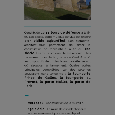
Constituée de
44 tours de défense
à la fin
du 12e siècle, cette muraille de ville est encore
bien visible aujourd’hui
. Les éléments
architecturaux permettent de dater la
construction de l’enceinte à la fin du
12e
siècle
. Les tours ont ensuite été reconstruites
notamment lors de la guerre de Cent Ans où
les dispositifs de tir des tours de défense ont
dû s’adapter à l’armement. Quatre portes
principales complétées par des poternes
s’ouvraient dans l’enceinte :
la tour-porte
Prince de Galles, la tour-porte au
Prévost, la porte Maillot, la porte de
Paris
.
—
Vers 1180
: Construction de la muraille.
15e siècle
: La muraille est adaptée aux
nouvelles armes à poudre avec l’ajout