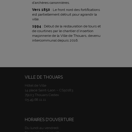
d’archères canonnières.
Vers 1850
: Le front nord des fortifications
est partiellement détruit pour agrandir la
ville.
1994
: Début de la restauration de tours et
de courtines par le chantier d’insertion
maçonnerie de la Ville de Thouars, devenu
intercommunal depuis 2016.
VILLE DE THOUARS
Hôtel de Ville
14 place Saint-Laon – CS50183
79103 Thouars Cedex
05.49.68.11.11
HORAIRES D’OUVERTURE
Du lundi au vendredi :