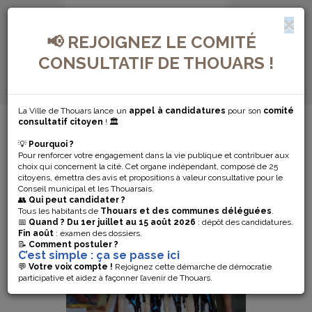
📢 REJOIGNEZ LE COMITÉ
CONSULTATIF DE THOUARS !
La Ville de Thouars lance un
appel à candidatures
pour son
comité
MENU DE NAVIGATION...
consultatif citoyen
! 🏛️
💡
Pourquoi ?
ANNIVERSAIRES
Pour renforcer votre engagement dans la vie publique et contribuer aux
choix qui concernent la cité. Cet organe indépendant, composé de 25
citoyens, émettra des avis et propositions à valeur consultative pour le
Conseil municipal et les Thouarsais.
👥
Qui peut candidater ?
Tous les habitants de
Thouars et des communes déléguées
.
VIENS FÊTER TON
📅
Quand ?
Du 1er juillet au 15 août 2026
: dépôt des candidatures.
ANNIVERSAIRE À L'ÉCOLE DU
Fin août
: examen des dossiers.
📝
Comment postuler ?
PATRIMOINE !
C’est simple : ça se passe ici
💬
Votre voix compte !
Rejoignez cette démarche de démocratie
participative et aidez à façonner l’avenir de Thouars.