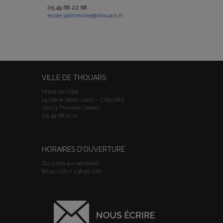
05.49.68.22.68
ecole.patrimoine@thouars.fr
VILLE DE THOUARS
Hôtel de Ville
14 place Saint-Laon – CS50183
79103 Thouars Cedex
05.49.68.11.11
HORAIRES D’OUVERTURE
Du lundi au vendredi :
8h30-12h / 13h30-17h