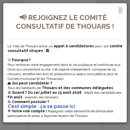
📢 REJOIGNEZ LE COMITÉ
CONSULTATIF DE THOUARS !
La Ville de Thouars lance un
appel à candidatures
pour son
comité
MENU DE NAVIGATION...
consultatif citoyen
! 🏛️
💡
Pourquoi ?
SANTÉ
Pour renforcer votre engagement dans la vie publique et contribuer aux
choix qui concernent la cité. Cet organe indépendant, composé de 25
citoyens, émettra des avis et propositions à valeur consultative pour le
Conseil municipal et les Thouarsais.
👥
Qui peut candidater ?
Tous les habitants de
Thouars et des communes déléguées
.
📅
Quand ?
Du 1er juillet au 15 août 2026
: dépôt des candidatures.
Fin août
: examen des dossiers.
📝
Comment postuler ?
C’est simple : ça se passe ici
💬
Votre voix compte !
Rejoignez cette démarche de démocratie
participative et aidez à façonner l’avenir de Thouars.