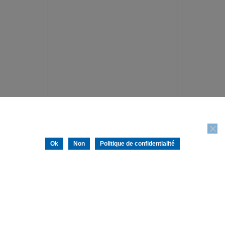
Nous utilisons des cookies pour vous garantir la meilleure
expérience sur notre site web. Si vous continuez à utiliser ce site,
nous supposerons que vous en êtes satisfait.
Ok
Non
Politique de confidentialité