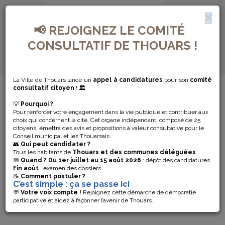
📢 REJOIGNEZ LE COMITÉ
CONSULTATIF DE THOUARS !
La Ville de Thouars lance un
appel à candidatures
pour son
comité
MENU DE NAVIGATION...
consultatif citoyen
! 🏛️
💡
Pourquoi ?
SÉNIORS
Pour renforcer votre engagement dans la vie publique et contribuer aux
choix qui concernent la cité. Cet organe indépendant, composé de 25
citoyens, émettra des avis et propositions à valeur consultative pour le
Conseil municipal et les Thouarsais.
👥
Qui peut candidater ?
Tous les habitants de
Thouars et des communes déléguées
.
📅
Quand ?
Du 1er juillet au 15 août 2026
: dépôt des candidatures.
Fin août
: examen des dossiers.
📝
Comment postuler ?
C’est simple : ça se passe ici
💬
Votre voix compte !
Rejoignez cette démarche de démocratie
participative et aidez à façonner l’avenir de Thouars.