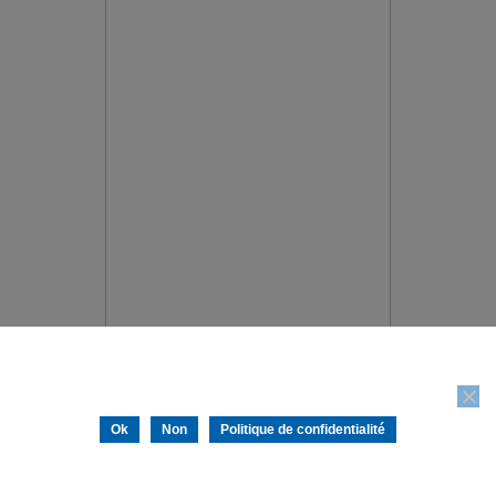
Nous utilisons des cookies pour vous garantir la meilleure
expérience sur notre site web. Si vous continuez à utiliser ce site,
nous supposerons que vous en êtes satisfait.
Ok
Non
Politique de confidentialité