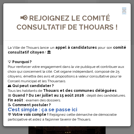
📢 REJOIGNEZ LE COMITÉ
CONSULTATIF DE THOUARS !
La Ville de Thouars lance un
appel à candidatures
pour son
comité
MENU DE NAVIGATION...
consultatif citoyen
! 🏛️
💡
Pourquoi ?
FESTIVAL
Pour renforcer votre engagement dans la vie publique et contribuer aux
choix qui concernent la cité. Cet organe indépendant, composé de 25
citoyens, émettra des avis et propositions à valeur consultative pour le
ATOUT’ARTS
Conseil municipal et les Thouarsais.
👥
Qui peut candidater ?
Tous les habitants de
Thouars et des communes déléguées
.
📅
Quand ?
Du 1er juillet au 15 août 2026
: dépôt des candidatures.
Fin août
: examen des dossiers.
📝
Comment postuler ?
C’est simple : ça se passe ici
💬
Votre voix compte !
Rejoignez cette démarche de démocratie
participative et aidez à façonner l’avenir de Thouars.