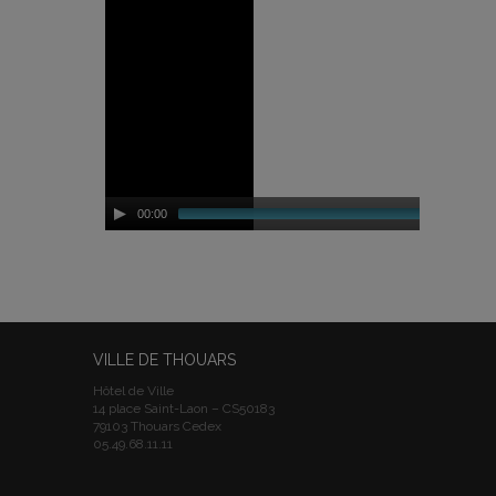
00:00
VILLE DE THOUARS
Hôtel de Ville
14 place Saint-Laon – CS50183
79103 Thouars Cedex
05.49.68.11.11