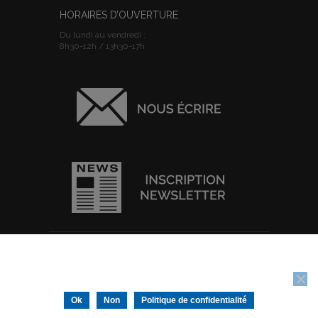
HORAIRES D’OUVERTURE
Du lundi au vendredi :
8h30-12h / 13h30-17h
ACCUEIL
I
PLAN DU SITE
I
MENTIONS
Nous utilisons des cookies pour vous garantir la meilleure
LEGALES
I
POLITIQUE DE
expérience sur notre site web. Si vous continuez à utiliser ce site,
CONFIDENTIALITE
I
IMPRIMER
nous supposerons que vous en êtes satisfait.
Tous droits réservés © Ville de Thouars -
Ok
Non
Politique de confidentialité
Conception/Réalisation :
IGNIS Communication