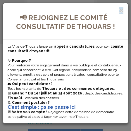
📢 REJOIGNEZ LE COMITÉ
CONSULTATIF DE THOUARS !
La Ville de Thouars lance un
appel à candidatures
pour son
comité
MENU DE NAVIGATION...
consultatif citoyen
! 🏛️
💡
Pourquoi ?
PAGE
Pour renforcer votre engagement dans la vie publique et contribuer aux
choix qui concernent la cité. Cet organe indépendant, composé de 25
citoyens, émettra des avis et propositions à valeur consultative pour le
PROTÉGÉE
Conseil municipal et les Thouarsais.
👥
Qui peut candidater ?
TEST
Tous les habitants de
Thouars et des communes déléguées
.
📅
Quand ?
Du 1er juillet au 15 août 2026
: dépôt des candidatures.
Fin août
: examen des dossiers.
📝
Comment postuler ?
C’est simple : ça se passe ici
💬
Votre voix compte !
Rejoignez cette démarche de démocratie
STAGE D'ÉTÉ AU CENTRE
participative et aidez à façonner l’avenir de Thouars.
DE LOISIR