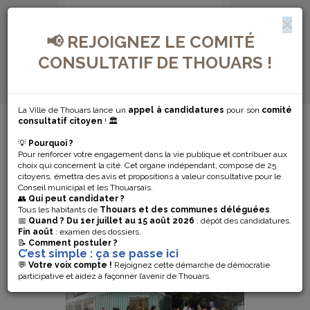
📢 REJOIGNEZ LE COMITÉ
CONSULTATIF DE THOUARS !
La Ville de Thouars lance un
appel à candidatures
pour son
comité
MENU DE NAVIGATION...
consultatif citoyen
! 🏛️
💡
Pourquoi ?
TARIFS ET
Pour renforcer votre engagement dans la vie publique et contribuer aux
choix qui concernent la cité. Cet organe indépendant, composé de 25
citoyens, émettra des avis et propositions à valeur consultative pour le
INSCRIPTION
Conseil municipal et les Thouarsais.
👥
Qui peut candidater ?
Tous les habitants de
Thouars et des communes déléguées
.
📅
Quand ?
Du 1er juillet au 15 août 2026
: dépôt des candidatures.
Fin août
: examen des dossiers.
📝
Comment postuler ?
C’est simple : ça se passe ici
💬
Votre voix compte !
Rejoignez cette démarche de démocratie
participative et aidez à façonner l’avenir de Thouars.