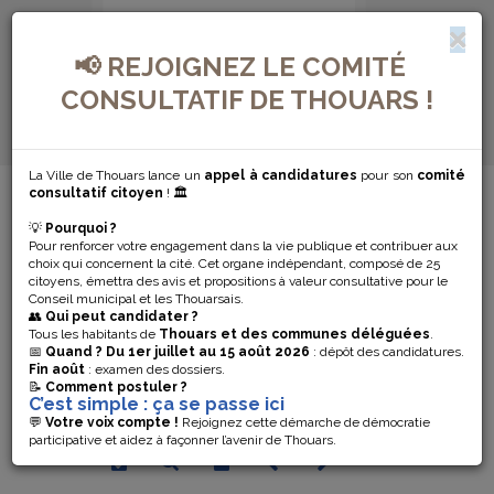
📢 REJOIGNEZ LE COMITÉ
CONSULTATIF DE THOUARS !
La Ville de Thouars lance un
appel à candidatures
pour son
comité
MENU DE NAVIGATION...
consultatif citoyen
! 🏛️
💡
Pourquoi ?
AGENDA
Pour renforcer votre engagement dans la vie publique et contribuer aux
choix qui concernent la cité. Cet organe indépendant, composé de 25
SPORTS
citoyens, émettra des avis et propositions à valeur consultative pour le
Conseil municipal et les Thouarsais.
👥
Qui peut candidater ?
Tous les habitants de
Thouars et des communes déléguées
.
Rechercher un événement
📅
Quand ?
Du 1er juillet au 15 août 2026
: dépôt des candidatures.
Fin août
: examen des dossiers.
>
📝
Comment postuler ?
C’est simple : ça se passe ici
Août 2026
💬
Votre voix compte !
Rejoignez cette démarche de démocratie
participative et aidez à façonner l’avenir de Thouars.