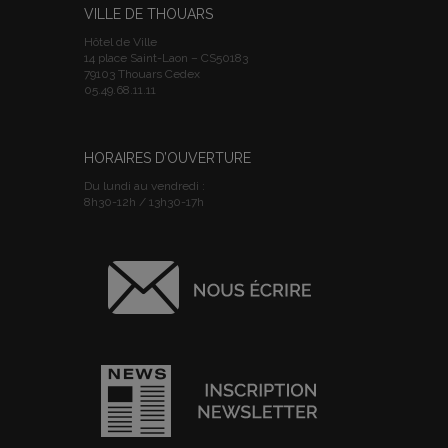
VILLE DE THOUARS
Hôtel de Ville
14 place Saint-Laon – CS50183
79103 Thouars Cedex
05.49.68.11.11
HORAIRES D’OUVERTURE
Du lundi au vendredi :
8h30-12h / 13h30-17h