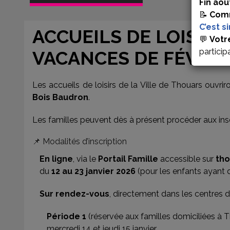
Fin aoû
📝
Comm
C’est s
ACCUEILS DE LOISIRS
💬
Votr
particip
VACANCES DE FÉVRIE
Les accueils de loisirs de la Ville de Thouars ouvri
Bois Baudron
.
Les familles peuvent dès à présent procéder aux insc
📌 Modalités d’inscription
En ligne
, via le
Portail Famille
accessible sur
tho
du
12 au 23 janvier 2026
(pour les enfants ayant d
Sur rendez-vous
, directement dans les centres de 
Période 1
(réservée aux familles domiciliées à
mercredi 14 et jeudi 15 janvier