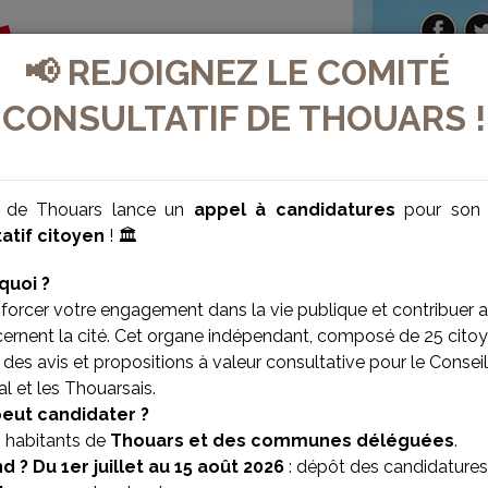
📢 REJOIGNEZ LE COMITÉ
CONSULTATIF DE THOUARS !
e de Thouars lance un
appel à candidatures
pour so
atif citoyen
! 🏛️
quoi ?
forcer votre engagement dans la vie publique et contribuer 
cernent la cité. Cet organe indépendant, composé de 25 citoy
des avis et propositions à valeur consultative pour le Conseil
l et les Thouarsais.
VILLE BIEN-ÊTRE
VILLE SOLIDAIRE
peut candidater ?
s habitants de
Thouars et des communes déléguées
.
d ?
Du 1er juillet au 15 août 2026
: dépôt des candidatures