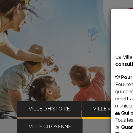
La Vill
consult
💡
Pour
Pour ren
qui con
émettra 
municipa
VILLE D’HISTOIRE
VILLE VIVANTE
👥
Qui 
Tous le
VILLE CITOYENNE
📅
Quan