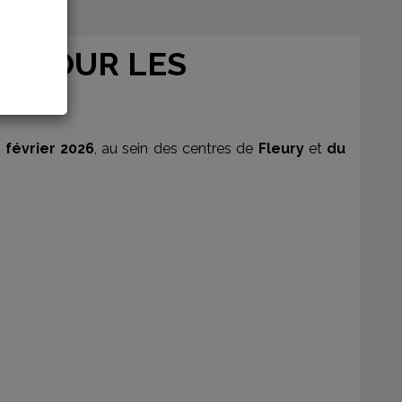
ES POUR LES
 février 2026
, au sein des centres de
Fleury
et
du