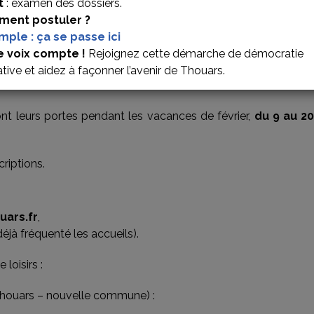
t
: examen des dossiers.
ent postuler ?
imple : ça se passe ici
 : INSCRIPTIONS OUVERT
e voix compte !
Rejoignez cette démarche de démocratie
ative et aidez à façonner l’avenir de Thouars.
R 2026
ront leurs portes pendant les vacances de février,
du 9 au 20
riptions.
uars.fr
,
éjà fréquenté les accueils).
loisirs :
 Thouars – nouvelle commune) :