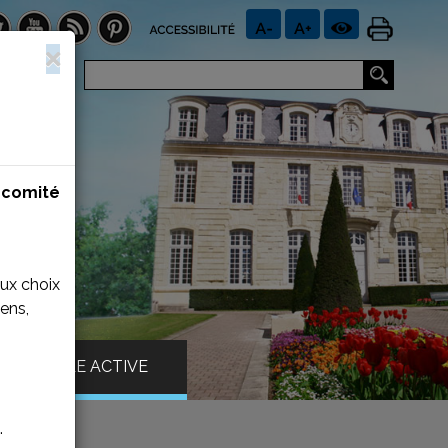
n
comité
aux choix
ens,
VILLE ACTIVE
.