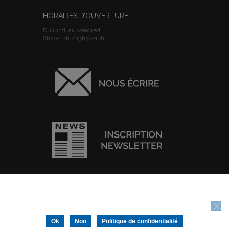
HORAIRES D’OUVERTURE
Du lundi au vendredi :
8h30-12h / 13h30-17h
ACCUEIL
I
PLAN DU SITE
I
MENTIONS
Nous utilisons des cookies pour vous garantir la meilleure
LEGALES
I
POLITIQUE DE
expérience sur notre site web. Si vous continuez à utiliser ce site,
CONFIDENTIALITE
I
IMPRIMER
nous supposerons que vous en êtes satisfait.
Tous droits réservés © Ville de Thouars -
Ok
Non
Politique de confidentialité
Conception/Réalisation :
IGNIS Communication