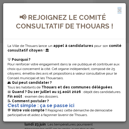
📢 REJOIGNEZ LE COMITÉ
CONSULTATIF DE THOUARS !
La Ville de Thouars lance un
appel à candidatures
pour son
comité
MENU DE NAVIGATION...
consultatif citoyen
! 🏛️
💡
Pourquoi ?
ALERTE
Pour renforcer votre engagement dans la vie publique et contribuer aux
choix qui concernent la cité. Cet organe indépendant, composé de 25
CANICULE :
citoyens, émettra des avis et propositions à valeur consultative pour le
Conseil municipal et les Thouarsais.
👥
Qui peut candidater ?
SOYEZ
Tous les habitants de
Thouars et des communes déléguées
.
📅
Quand ?
Du 1er juillet au 15 août 2026
: dépôt des candidatures.
Fin août
: examen des dossiers.
VIGILANTS !
📝
Comment postuler ?
C’est simple : ça se passe ici
💬
Votre voix compte !
Rejoignez cette démarche de démocratie
participative et aidez à façonner l’avenir de Thouars.
Météo France prévoit une possible
vague de
chaleur
sur notre territoire
du vendredi 20 au
lundi 23 juin
. Les températures pourraient