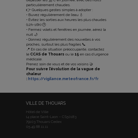
dépasser les 35°C en journée, avec des nuits
particulièrement chaudes.
👉 Quelques gestes simples à adopter :
• Buvez régulièrement de l’eau 💧
• Évitez les sorties aux heures les plus chaudes
(12h-16h) 🕑
• Fermez volets et fenêtres en journée, aérez la
nuit 🌙
• Donnez régulièrement des nouvelles à vos
proches, surtout les plus fragiles 📞
📍 En cas de situation préoccupante, contactez
le
CCAS de Thouars
ou le
15
en cas d’urgence
médicale.
Prenez soin de vous et de vos voisins 🤝
Pour suivre l’évolution de la vague de
chaleur
:
https://vigilance.meteofrance.fr/fr
VILLE DE THOUARS
Hôtel de Ville
14 place Saint-Laon – CS50183
79103 Thouars Cedex
05.49.68.11.11