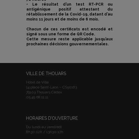
• Le résultat d’un test RT-PCR ou
antigénique positif attestant du
rétablissement de la Covid-19, datant d’au
moins 11 jours et de moins de 6 mois.
Chacun de ces certificats est encodé et
signé sous une forme de QR Code.
Cette mesure reste applicable jusqu’aux
prochaines décisions gouvernementales.
VILLE DE THOUARS
Hôtel de Ville
14 place Saint-Laon – CS50183
79103 Thouars Cedex
05.49.68.11.11
HORAIRES D’OUVERTURE
Du lundi au vendredi :
8h30-12h / 13h30-17h