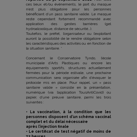
ces lieux et/ou événements, le port du masque
n’est plus obligatoire pour les personnes
bénéficiant d’un pass sanitaire valide. Le masque
reste cependant fortement recommandé avec
application des gestes barrières (gel
hydroalcoolique, distance de sécurité…).
Toutefois, le préfet, l’organisateur ou l’exploitant
auront la possibilité de le rendre obligatoire selon
les caractéristiques des activités ou en fonction de
la situation sanitaire. *
Concernant le Conservatoire Tyndo, l’école
municipale d’Arts Plastiques ou encore les
équipements sportifs, structures actuellement
fermées pour la période estivale, une prochaine
communication sera organisée afin d’évoquer le
protocole mis en place. Pour rappel, un « pass
sanitaire valide » consiste en la présentation,
numérique (via l’application TousAntiCovid) ou
papier, d’une preuve sanitaire, parmi les trois
suivantes :
• La vaccination, à la condition que les
personnes disposent d’un schéma vaccinal
complet et du délai nécessaire
après l’injection finale
• Le certificat de test négatif de moins de
72 heures