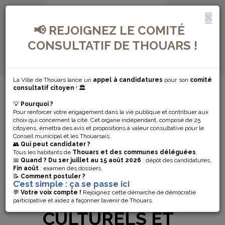
📢 REJOIGNEZ LE COMITÉ
CONSULTATIF DE THOUARS !
La Ville de Thouars lance un
appel à candidatures
pour son
comité
MENU DE NAVIGATION...
consultatif citoyen
! 🏛️
💡
Pourquoi ?
APPLICATION
Pour renforcer votre engagement dans la vie publique et contribuer aux
choix qui concernent la cité. Cet organe indépendant, composé de 25
DU PASS
citoyens, émettra des avis et propositions à valeur consultative pour le
Conseil municipal et les Thouarsais.
👥
Qui peut candidater ?
SANITAIRE
Tous les habitants de
Thouars et des communes déléguées
.
📅
Quand ?
Du 1er juillet au 15 août 2026
: dépôt des candidatures.
Fin août
: examen des dossiers.
DANS LES
📝
Comment postuler ?
C’est simple : ça se passe ici
ÉQUIPEMENTS
💬
Votre voix compte !
Rejoignez cette démarche de démocratie
participative et aidez à façonner l’avenir de Thouars.
CULTURELS ET