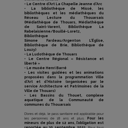
• Le Centre d’Art La Chapelle Jeanne d’Arc
• La bibliothèque de Missé, les
bibliothèques et les médiathèques du
Réseau Lecture du Thouarsais
(Médiathèque de Thouars, Médiathèque
de Saint-Varent, Bibliothèque La
Rabelaisienne/Bouillé-Loretz,
Bibliothèque
Simone Fardeau/Argenton L’Église,
Bibliothèque de Brie, Bibliothèque de
Louzy)
• La Ludothèque de Thouars
• Le Centre Régional « Résistance et
liberté »
• Le musée Henri Barré
• Les visites guidées et les animations
proposées dans la programmation Ville
d’Art et d’Histoire (organisées par le
service Architecture et Patrimoines de la
Ville de Thouars)
• Les Bassins du Thouet, complexe
aquatique de la Communauté de
communes du Thouarsais
D’ores et déjà, le pass sanitaire est applicable pour
les personnes de 18 ans et plus.
Pour les
mineurs de plus de 12 ans, l’obligation est
reportée au 30 septembre 2021
. Pour tous