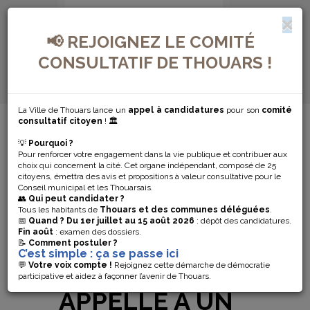
📢 REJOIGNEZ LE COMITÉ
CONSULTATIF DE THOUARS !
La Ville de Thouars lance un
appel à candidatures
pour son
comité
MENU DE NAVIGATION...
consultatif citoyen
! 🏛️
💡
Pourquoi ?
ATTENTAT
Pour renforcer votre engagement dans la vie publique et contribuer aux
choix qui concernent la cité. Cet organe indépendant, composé de 25
D’ARRAS : L’AMF
citoyens, émettra des avis et propositions à valeur consultative pour le
Conseil municipal et les Thouarsais.
👥
Qui peut candidater ?
(ASSOCIATION
Tous les habitants de
Thouars et des communes déléguées
.
📅
Quand ?
Du 1er juillet au 15 août 2026
: dépôt des candidatures.
Fin août
: examen des dossiers.
DES MAIRES DE
📝
Comment postuler ?
C’est simple : ça se passe ici
FRANCE)
💬
Votre voix compte !
Rejoignez cette démarche de démocratie
participative et aidez à façonner l’avenir de Thouars.
APPELLE À UN