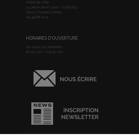
Hôtel de Ville
14 place Saint-Laon – CS50183
79103 Thouars Cedex
05.49.68.11.11
HORAIRES D’OUVERTURE
Du lundi au vendredi :
8h30-12h / 13h30-17h