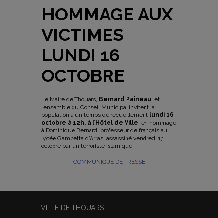
HOMMAGE AUX
VICTIMES
LUNDI 16
OCTOBRE
Le Maire de Thouars,
Bernard Paineau
, et
l’ensemble du Conseil Municipal invitent la
population à un temps de recueillement
lundi 16
octobre à 12h, à l’Hôtel de Ville
, en hommage
à Dominique Bernard, professeur de français au
lycée Gambetta d’Arras, assassiné vendredi 13
octobre par un terroriste islamique.
COMMUNIQUE DE PRESSE
VILLE DE THOUARS