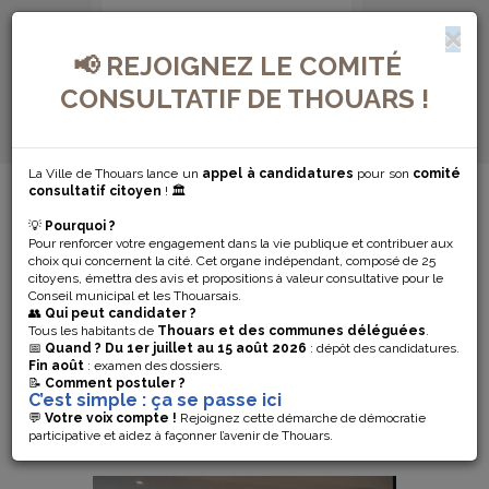
📢 REJOIGNEZ LE COMITÉ
CONSULTATIF DE THOUARS !
La Ville de Thouars lance un
appel à candidatures
pour son
comité
MENU DE NAVIGATION...
consultatif citoyen
! 🏛️
💡
Pourquoi ?
BIENVENUE À
Pour renforcer votre engagement dans la vie publique et contribuer aux
choix qui concernent la cité. Cet organe indépendant, composé de 25
THOUARS !
citoyens, émettra des avis et propositions à valeur consultative pour le
Conseil municipal et les Thouarsais.
👥
Qui peut candidater ?
Tous les habitants de
Thouars et des communes déléguées
.
La Ville a renoué avec la cérémonie
📅
Quand ?
Du 1er juillet au 15 août 2026
: dépôt des candidatures.
d’accueil des nouveaux arrivants samedi 3
Fin août
: examen des dossiers.
décembre au cinéma Le Kiosque. Prés de
📝
Comment postuler ?
C’est simple : ça se passe ici
100 personnes étaient présentes à la
présentation des projets municipaux par le
💬
Votre voix compte !
Rejoignez cette démarche de démocratie
Maire de Thouars et ont ensuite partagé
participative et aidez à façonner l’avenir de Thouars.
un moment convivial.