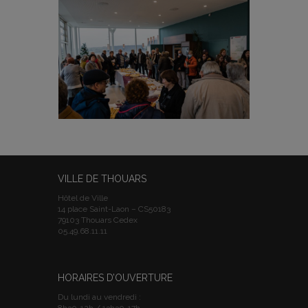
VILLE DE THOUARS
Hôtel de Ville
14 place Saint-Laon – CS50183
79103 Thouars Cedex
05.49.68.11.11
HORAIRES D’OUVERTURE
Du lundi au vendredi :