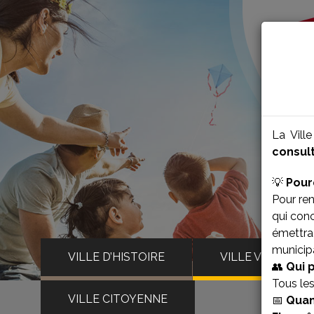
La Vill
consult
💡
Pour
Pour ren
qui con
émettra 
municipa
VILLE D’HISTOIRE
VILLE VIVANTE
👥
Qui 
Tous le
VILLE CITOYENNE
📅
Quan