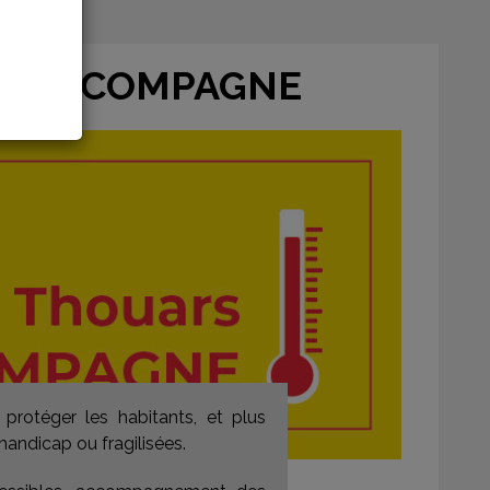
OUS ACCOMPAGNE
 protéger les habitants, et plus
handicap ou fragilisées.