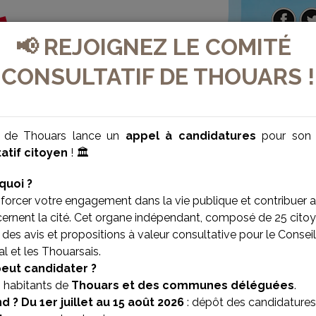
📢 REJOIGNEZ LE COMITÉ
CONSULTATIF DE THOUARS !
e de Thouars lance un
appel à candidatures
pour so
atif citoyen
! 🏛️
quoi ?
forcer votre engagement dans la vie publique et contribuer 
cernent la cité. Cet organe indépendant, composé de 25 citoy
des avis et propositions à valeur consultative pour le Conseil
l et les Thouarsais.
VILLE BIEN-ÊTRE
VILLE SOLIDAIRE
peut candidater ?
s habitants de
Thouars et des communes déléguées
.
d ?
Du 1er juillet au 15 août 2026
: dépôt des candidatures