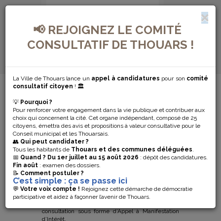
📢 REJOIGNEZ LE COMITÉ
CONSULTATIF DE THOUARS !
La Ville de Thouars lance un
appel à candidatures
pour son
comité
MENU DE NAVIGATION...
consultatif citoyen
! 🏛️
💡
Pourquoi ?
CAMPING
Pour renforcer votre engagement dans la vie publique et contribuer aux
choix qui concernent la cité. Cet organe indépendant, composé de 25
MUNICIPAL
citoyens, émettra des avis et propositions à valeur consultative pour le
Conseil municipal et les Thouarsais.
👥
Qui peut candidater ?
Tous les habitants de
Thouars et des communes déléguées
.
Dans le cadre de son développement touristique,
📅
Quand ?
Du 1er juillet au 15 août 2026
: dépôt des candidatures.
la Ville de Thouars souhaite valoriser le site du
Fin août
: examen des dossiers.
camping municipal du Clos Imbert et en confier la
📝
Comment postuler ?
C’est simple : ça se passe ici
gestion et l’exploitation à partir de la saison 2024 à
un exploitant qui saura présenter un projet de
💬
Votre voix compte !
Rejoignez cette démarche de démocratie
qualité avec une démarche ambitieuse de
participative et aidez à façonner l’avenir de Thouars.
développement durable. A cet effet, elle lance une
consultation sous forme d’Appel à Manifestation
d’Intérêt.