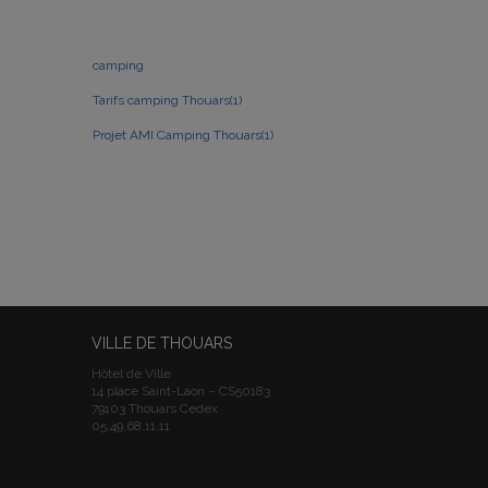
camping
Tarifs camping Thouars(1)
Projet AMI Camping Thouars(1)
VILLE DE THOUARS
Hôtel de Ville
14 place Saint-Laon – CS50183
79103 Thouars Cedex
05.49.68.11.11