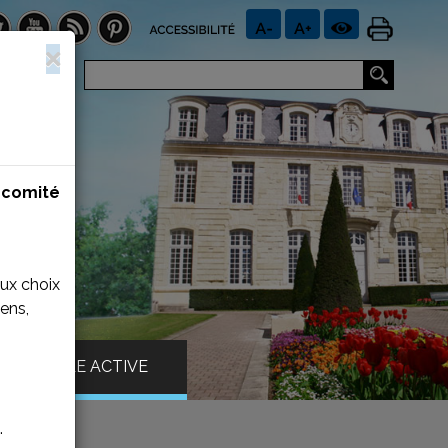
n
comité
aux choix
ens,
VILLE ACTIVE
.