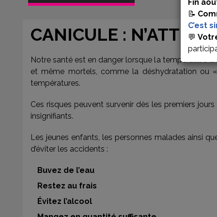
Fin aoû
📝
Comm
C’est s
CANICULE : N’ATTEN
💬
Votr
particip
Notre santé est en danger lorsque la température ext
et même mortels, comme la déshydratation ou « le 
températures.
Ces risques peuvent survenir dès les premiers jours 
insignifiants.
Les jeunes enfants, les personnes malades ainsi qu
d’éviter les accidents :
Buvez de l’eau
Restez au frais
Évitez l’alcool
Mangez en quantité suffisante