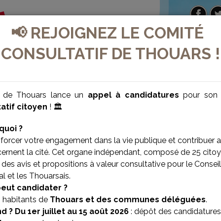
📢 REJOIGNEZ LE COMITÉ
CONSULTATIF DE THOUARS !
e de Thouars lance un
appel à candidatures
pour so
atif citoyen
! 🏛️
quoi ?
forcer votre engagement dans la vie publique et contribuer 
cernent la cité. Cet organe indépendant, composé de 25 citoy
des avis et propositions à valeur consultative pour le Conseil
l et les Thouarsais.
VILLE BIEN-ÊTRE
VILLE SOLIDAIRE
peut candidater ?
s habitants de
Thouars et des communes déléguées
.
d ?
Du 1er juillet au 15 août 2026
: dépôt des candidatures