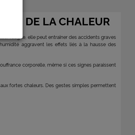
FETS DE LA CHALEUR
eur fatigue, elle peut entraîner des accidents graves
humidité aggravent les effets liés à la hausse des
 souffrance corporelle, même si ces signes paraissent
 aux fortes chaleurs. Des gestes simples permettent