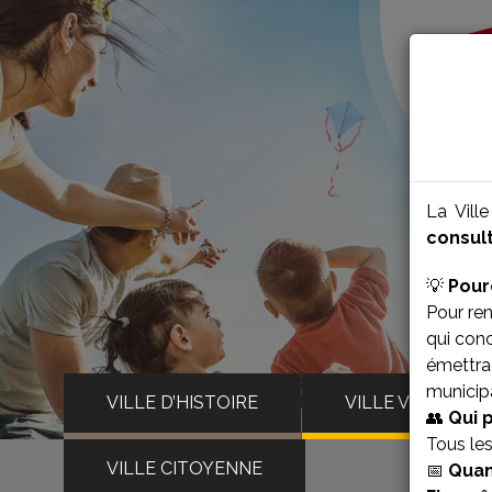
La Vill
consult
💡
Pour
Pour ren
qui con
émettra 
municipa
VILLE D’HISTOIRE
VILLE VIVANTE
👥
Qui 
Tous le
VILLE CITOYENNE
📅
Quan