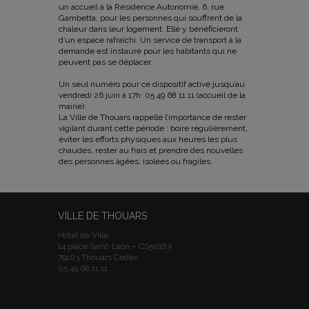
un accueil à la Résidence Autonomie, 6, rue
Gambetta, pour les personnes qui souffrent de la
chaleur dans leur logement. Elle y bénéficieront
d’un espace rafraîchi. Un service de transport à la
demande est instauré pour les habitants qui ne
peuvent pas se déplacer.
Un seul numéro pour ce dispositif activé jusqu’au
vendredi 26 juin à 17h: 05 49 68 11 11 (accueil de la
mairie).
La Ville de Thouars rappelle l’importance de rester
vigilant durant cette période : boire régulièrement,
éviter les efforts physiques aux heures les plus
chaudes, rester au frais et prendre des nouvelles
des personnes âgées, isolées ou fragiles.
VILLE DE THOUARS
Hôtel de Ville
14 place Saint-Laon – CS50183
79103 Thouars Cedex
05.49.68.11.11