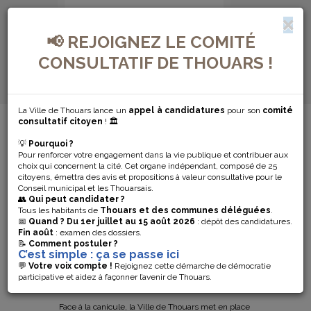
📢 REJOIGNEZ LE COMITÉ
CONSULTATIF DE THOUARS !
La Ville de Thouars lance un
appel à candidatures
pour son
comité
MENU DE NAVIGATION...
consultatif citoyen
! 🏛️
💡
Pourquoi ?
CANICULE : UN
Pour renforcer votre engagement dans la vie publique et contribuer aux
choix qui concernent la cité. Cet organe indépendant, composé de 25
ACCUEIL
citoyens, émettra des avis et propositions à valeur consultative pour le
Conseil municipal et les Thouarsais.
👥
Qui peut candidater ?
OUVERT À LA
Tous les habitants de
Thouars et des communes déléguées
.
📅
Quand ?
Du 1er juillet au 15 août 2026
: dépôt des candidatures.
Fin août
: examen des dossiers.
RÉSIDENCE
📝
Comment postuler ?
C’est simple : ça se passe ici
GAMBETTA 💧
💬
Votre voix compte !
Rejoignez cette démarche de démocratie
participative et aidez à façonner l’avenir de Thouars.
Face à la canicule, la Ville de Thouars met en place