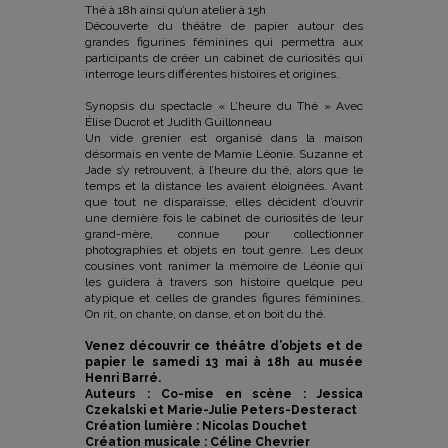
Thé à 18h ainsi qu’un atelier à 15h
Découverte du théâtre de papier autour des
grandes figurines féminines qui permettra aux
participants de créer un cabinet de curiosités qui
interroge leurs différentes histoires et origines.
Synopsis du spectacle « L’heure du Thé » Avec
Élise Ducrot et Judith Guillonneau
Un vide grenier est organisé dans la maison
désormais en vente de Mamie Léonie. Suzanne et
Jade s’y retrouvent, à l’heure du thé, alors que le
temps et la distance les avaient éloignées. Avant
que tout ne disparaisse, elles décident d’ouvrir
une dernière fois le cabinet de curiosités de leur
grand-mère, connue pour collectionner
photographies et objets en tout genre. Les deux
cousines vont ranimer la mémoire de Léonie qui
les guidera à travers son histoire quelque peu
atypique et celles de grandes figures féminines.
On rit, on chante, on danse, et on boit du thé.
Venez découvrir ce théâtre d’objets et de
papier le samedi 13 mai à 18h au musée
Henri Barré.
Auteurs : Co-mise en scène : Jessica
Czekalski et Marie-Julie Peters-Desteract
Création lumière : Nicolas Douchet
Création musicale : Céline Chevrier