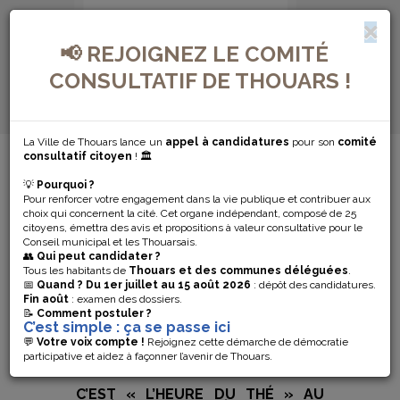
📢 REJOIGNEZ LE COMITÉ
CONSULTATIF DE THOUARS !
La Ville de Thouars lance un
appel à candidatures
pour son
comité
MENU DE NAVIGATION...
consultatif citoyen
! 🏛️
💡
Pourquoi ?
C’EST «
Pour renforcer votre engagement dans la vie publique et contribuer aux
choix qui concernent la cité. Cet organe indépendant, composé de 25
L’HEURE DU
citoyens, émettra des avis et propositions à valeur consultative pour le
Conseil municipal et les Thouarsais.
👥
Qui peut candidater ?
THÉ » AU
Tous les habitants de
Thouars et des communes déléguées
.
📅
Quand ?
Du 1er juillet au 15 août 2026
: dépôt des candidatures.
Fin août
: examen des dossiers.
MUSÉE HENRI
📝
Comment postuler ?
C’est simple : ça se passe ici
BARRÉ
💬
Votre voix compte !
Rejoignez cette démarche de démocratie
participative et aidez à façonner l’avenir de Thouars.
C’EST « L’HEURE DU THÉ » AU