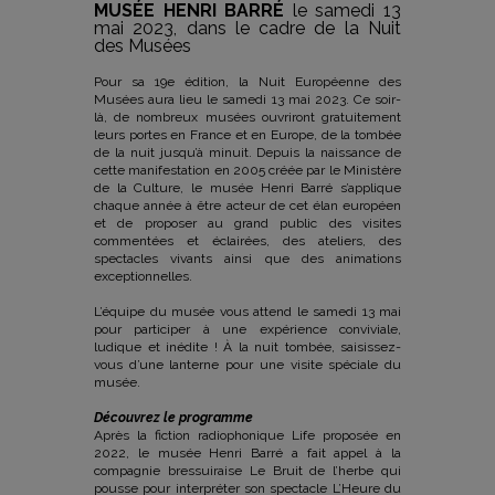
MUSÉE HENRI BARRÉ
le samedi 13
mai 2023, dans le cadre de la Nuit
des Musées
Pour sa 19e édition, la Nuit Européenne des
Musées aura lieu le samedi 13 mai 2023. Ce soir-
là, de nombreux musées ouvriront gratuitement
leurs portes en France et en Europe, de la tombée
de la nuit jusqu’à minuit. Depuis la naissance de
cette manifestation en 2005 créée par le Ministère
de la Culture, le musée Henri Barré s’applique
chaque année à être acteur de cet élan européen
et de proposer au grand public des visites
commentées et éclairées, des ateliers, des
spectacles vivants ainsi que des animations
exceptionnelles.
L’équipe du musée vous attend le samedi 13 mai
pour participer à une expérience conviviale,
ludique et inédite ! À la nuit tombée, saisissez-
vous d’une lanterne pour une visite spéciale du
musée.
Découvrez le programme
Après la fiction radiophonique Life proposée en
2022, le musée Henri Barré a fait appel à la
compagnie bressuiraise Le Bruit de l’herbe qui
pousse pour interpréter son spectacle L’Heure du