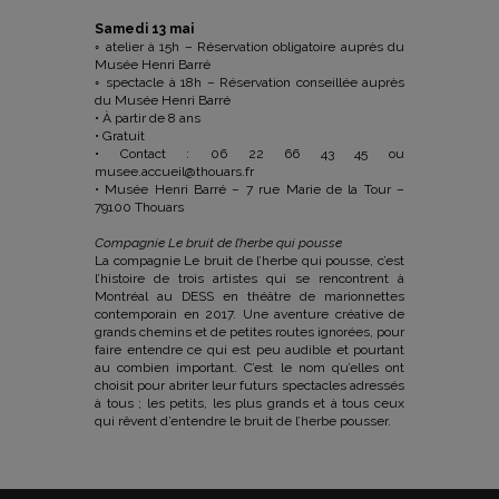
Samedi 13 mai
◦ atelier à 15h – Réservation obligatoire auprès du
Musée Henri Barré
◦ spectacle à 18h – Réservation conseillée auprès
du Musée Henri Barré
• À partir de 8 ans
• Gratuit
• Contact : 06 22 66 43 45 ou
musee.accueil@thouars.fr
• Musée Henri Barré – 7 rue Marie de la Tour –
79100 Thouars
Compagnie Le bruit de l’herbe qui pousse
La compagnie Le bruit de l’herbe qui pousse, c’est
l’histoire de trois artistes qui se rencontrent à
Montréal au DESS en théâtre de marionnettes
contemporain en 2017. Une aventure créative de
grands chemins et de petites routes ignorées, pour
faire entendre ce qui est peu audible et pourtant
au combien important. C’est le nom qu’elles ont
choisit pour abriter leur futurs spectacles adressés
à tous ; les petits, les plus grands et à tous ceux
qui rêvent d’entendre le bruit de l’herbe pousser.