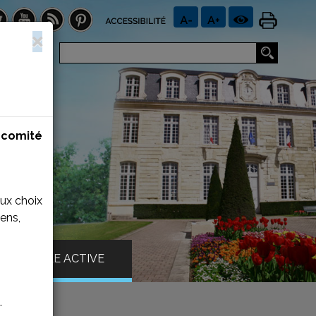
n
comité
aux choix
ens,
VILLE ACTIVE
.