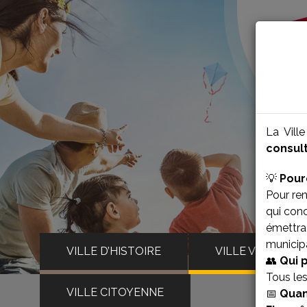
La Vill
consult
💡
Pour
Pour ren
qui con
émettra 
municipa
VILLE D’HISTOIRE
VILLE VIVANTE
👥
Qui 
Tous le
VILLE CITOYENNE
📅
Quan