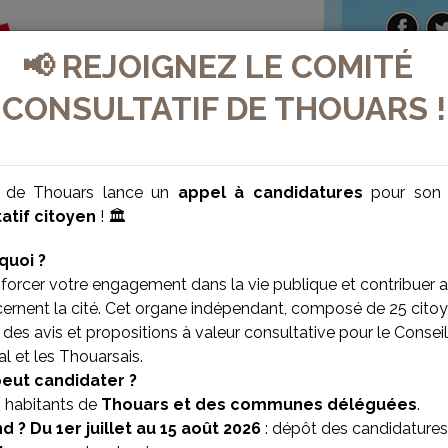
📢 REJOIGNEZ LE COMITÉ
CONSULTATIF DE THOUARS !
e de Thouars lance un
appel à candidatures
pour so
atif citoyen
! 🏛️
quoi ?
forcer votre engagement dans la vie publique et contribuer 
cernent la cité. Cet organe indépendant, composé de 25 citoy
des avis et propositions à valeur consultative pour le Conseil
l et les Thouarsais.
VILLE BIEN-ÊTRE
VILLE SOLIDAIRE
peut candidater ?
s habitants de
Thouars et des communes déléguées
.
d ?
Du 1er juillet au 15 août 2026
: dépôt des candidatures