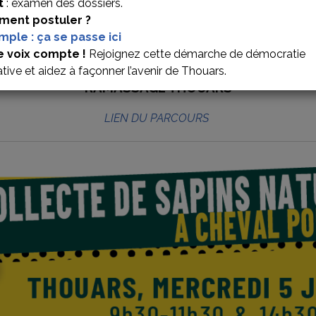
t
: examen des dossiers.
ent postuler ?
imple : ça se passe ici
 À CHEVAL
e voix compte !
Rejoignez cette démarche de démocratie
ative et aidez à façonner l’avenir de Thouars.
RAMASSAGE THOUARS
LIEN DU PARCOURS