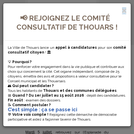
📢 REJOIGNEZ LE COMITÉ
CONSULTATIF DE THOUARS !
La Ville de Thouars lance un
appel à candidatures
pour son
comité
MENU DE NAVIGATION...
consultatif citoyen
! 🏛️
💡
Pourquoi ?
COLOURS IN
Pour renforcer votre engagement dans la vie publique et contribuer aux
choix qui concernent la cité. Cet organe indépendant, composé de 25
THE STREET EN
citoyens, émettra des avis et propositions à valeur consultative pour le
Conseil municipal et les Thouarsais.
👥
Qui peut candidater ?
CONCERT
Tous les habitants de
Thouars et des communes déléguées
.
📅
Quand ?
Du 1er juillet au 15 août 2026
: dépôt des candidatures.
Fin août
: examen des dossiers.
GRATUIT À
📝
Comment postuler ?
C’est simple : ça se passe ici
THOUARS !
💬
Votre voix compte !
Rejoignez cette démarche de démocratie
participative et aidez à façonner l’avenir de Thouars.
M̲a̲r̲d̲i̲ ̲5̲ ̲j̲u̲i̲l̲l̲e̲t̲, retrouvez sur l’Esplanade du