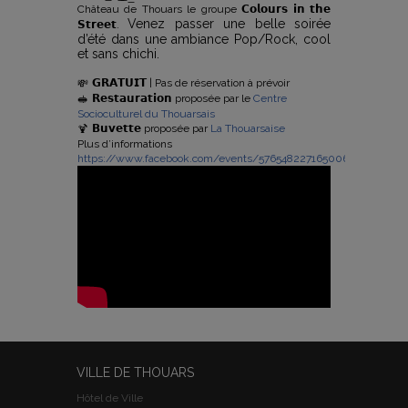
Château de Thouars le groupe 𝗖𝗼𝗹𝗼𝘂𝗿𝘀 𝗶𝗻 𝘁𝗵𝗲
Venez passer une belle soirée
𝗦𝘁𝗿𝗲𝗲𝘁.
d’été dans une ambiance Pop/Rock, cool
et sans chichi.
𝗚𝗥𝗔𝗧𝗨𝗜𝗧 | Pas de réservation à prévoir
𝗥𝗲𝘀𝘁𝗮𝘂𝗿𝗮𝘁𝗶𝗼𝗻 proposée par le
Centre
Socioculturel du Thouarsais
𝗕𝘂𝘃𝗲𝘁𝘁𝗲 proposée par
La Thouarsaise
Plus d’informations
https://www.facebook.com/events/576548227165006
VILLE DE THOUARS
Hôtel de Ville