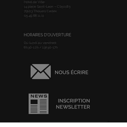
Hôtel de Ville
14 place Saint-Laon – CS50183
79103 Thouars Cedex
05.49.68.11.11
HORAIRES D’OUVERTURE
Du lundi au vendredi :
8h30-12h / 13h30-17h