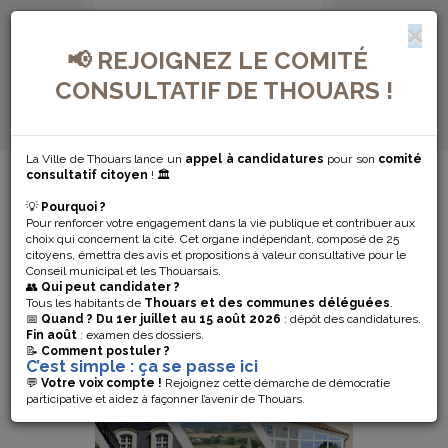
📢 REJOIGNEZ LE COMITÉ
CONSULTATIF DE THOUARS !
La Ville de Thouars lance un
appel à candidatures
pour son
comité
MENU DE NAVIGATION...
consultatif citoyen
! 🏛️
💡
Pourquoi ?
COMMUNE
Pour renforcer votre engagement dans la vie publique et contribuer aux
choix qui concernent la cité. Cet organe indépendant, composé de 25
citoyens, émettra des avis et propositions à valeur consultative pour le
NOUVELLE
Conseil municipal et les Thouarsais.
👥
Qui peut candidater ?
Tous les habitants de
Thouars et des communes déléguées
.
📅
Quand ?
Du 1er juillet au 15 août 2026
: dépôt des candidatures.
Fin août
: examen des dossiers.
📝
Comment postuler ?
C’est simple : ça se passe ici
💬
Votre voix compte !
Rejoignez cette démarche de démocratie
participative et aidez à façonner l’avenir de Thouars.