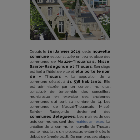
Depuis le
1er Janvier 2019
, cette
nouvelle
commune
est constituée en lieu et place des
communes de
Mauzé-Thouarsais, Missé,
Sainte-Radegonde et Thouars
. Son siège
est fixé à l’hôtel de ville et
elle porte le nom
de « Thouars »
. La population de la
commune s’établit à
14 538 habitants
. Elle
est administrée par un conseil municipal
constitué de l’ensemble des conseillers
municipaux en exercice des anciennes
communes qui sont au nombre de 74. Les
communes de Mauzé-Thouarsais, Missé,
Sainte- Radegonde deviennent des
communes déléguées
. Les mairies de ces
trois communes sont des
mairies annexes
. La
création de la commune nouvelle de Thouars
est le résultat d’un processus entamé dès le
début de l’année 2018. De nombreuses étapes