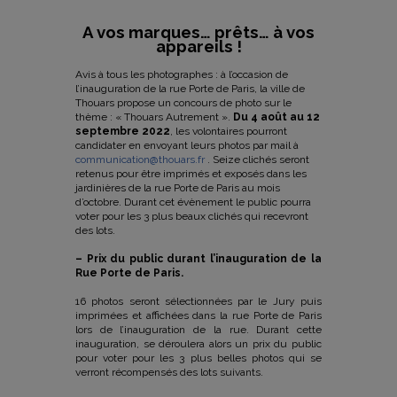
A vos marques… prêts… à vos
appareils !
Avis à tous les photographes : à l’occasion de
l’inauguration de la rue Porte de Paris, la ville de
Thouars propose un concours de photo sur le
thème : « Thouars Autrement ».
Du 4 août au 12
septembre 2022
, les volontaires pourront
candidater en envoyant leurs photos par mail à
communication@thouars.fr
. Seize clichés seront
retenus pour être imprimés et exposés dans les
jardinières de la rue Porte de Paris au mois
d’octobre. Durant cet évènement le public pourra
voter pour les 3 plus beaux clichés qui recevront
des lots.
– Prix du public durant l’inauguration de la
Rue Porte de Paris.
16 photos seront sélectionnées par le Jury puis
imprimées et affichées dans la rue Porte de Paris
lors de l’inauguration de la rue. Durant cette
inauguration, se déroulera alors un prix du public
pour voter pour les 3 plus belles photos qui se
verront récompensés des lots suivants.