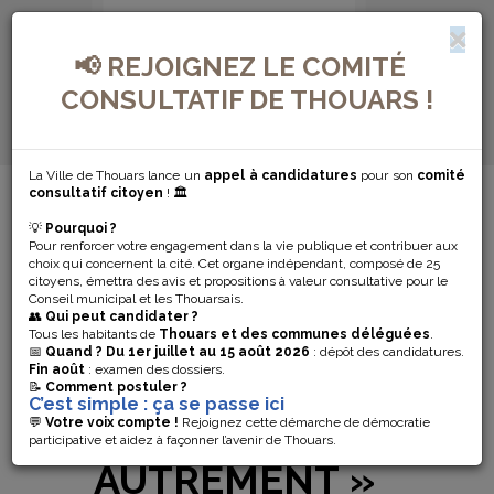
📢 REJOIGNEZ LE COMITÉ
CONSULTATIF DE THOUARS !
La Ville de Thouars lance un
appel à candidatures
pour son
comité
MENU DE NAVIGATION...
consultatif citoyen
! 🏛️
💡
Pourquoi ?
CONCOURS
Pour renforcer votre engagement dans la vie publique et contribuer aux
choix qui concernent la cité. Cet organe indépendant, composé de 25
PHOTO DU 4
citoyens, émettra des avis et propositions à valeur consultative pour le
Conseil municipal et les Thouarsais.
👥
Qui peut candidater ?
AOÛT AU 12
Tous les habitants de
Thouars et des communes déléguées
.
📅
Quand ?
Du 1er juillet au 15 août 2026
: dépôt des candidatures.
Fin août
: examen des dossiers.
SEPTEMBRE :
📝
Comment postuler ?
C’est simple : ça se passe ici
« THOUARS
💬
Votre voix compte !
Rejoignez cette démarche de démocratie
participative et aidez à façonner l’avenir de Thouars.
AUTREMENT »