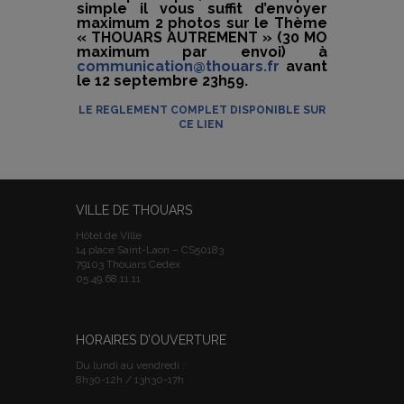
simple il vous suffit d’envoyer
maximum 2 photos sur le Thème
« THOUARS AUTREMENT » (30 MO
maximum par envoi) à
communication@thouars.fr
avant
le 12 septembre 23h59.
LE REGLEMENT COMPLET DISPONIBLE SUR
CE LIEN
VILLE DE THOUARS
Hôtel de Ville
14 place Saint-Laon – CS50183
79103 Thouars Cedex
05.49.68.11.11
HORAIRES D’OUVERTURE
Du lundi au vendredi :
8h30-12h / 13h30-17h