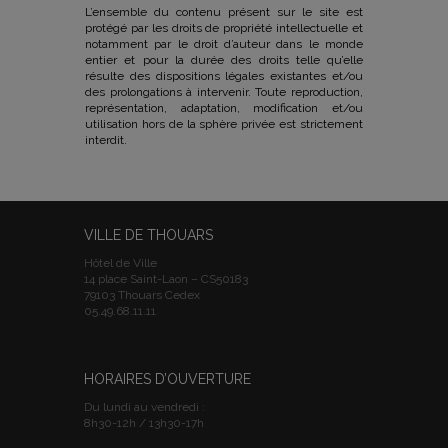
L’ensemble du contenu présent sur le site est
protégé par les droits de propriété intellectuelle et
notamment par le droit d’auteur dans le monde
entier et pour la durée des droits telle qu’elle
résulte des dispositions légales existantes et/ou
des prolongations à intervenir. Toute reproduction,
représentation, adaptation, modification et/ou
utilisation hors de la sphère privée est strictement
interdit.
VILLE DE THOUARS
Hôtel de Ville
14 place Saint-Laon – CS50183
79103 Thouars Cedex
05.49.68.11.11
HORAIRES D’OUVERTURE
Du lundi au vendredi :
8h30-12h / 13h30-17h