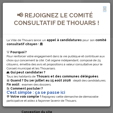
📢 REJOIGNEZ LE COMITÉ
CONSULTATIF DE THOUARS !
La Ville de Thouars lance un
appel à candidatures
pour son
comité
MENU DE NAVIGATION...
consultatif citoyen
! 🏛️
💡
Pourquoi ?
MENTIONS
Pour renforcer votre engagement dans la vie publique et contribuer aux
choix qui concernent la cité. Cet organe indépendant, composé de 25
LÉGALES
citoyens, émettra des avis et propositions à valeur consultative pour le
Conseil municipal et les Thouarsais.
👥
Qui peut candidater ?
Tous les habitants de
Thouars et des communes déléguées
.
Éditeur du site
📅
Quand ?
Du 1er juillet au 15 août 2026
: dépôt des candidatures.
Fin août
: examen des dossiers.
Mairie de Thouars – Hôtel de Ville
📝
Comment postuler ?
C’est simple : ça se passe ici
14 place Saint Laon 47230 Thouars
Tél. 05 49 68 11 11
💬
Votre voix compte !
Rejoignez cette démarche de démocratie
www.thouars.fr
participative et aidez à façonner l’avenir de Thouars.
www.ville-thouars.fr
Conception du site