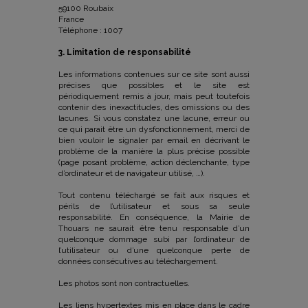
59100 Roubaix
France
Téléphone : 1007
3. Limitation de responsabilité
Les informations contenues sur ce site sont aussi
précises que possibles et le site est
périodiquement remis à jour, mais peut toutefois
contenir des inexactitudes, des omissions ou des
lacunes. Si vous constatez une lacune, erreur ou
ce qui parait être un dysfonctionnement, merci de
bien vouloir le signaler par email en décrivant le
problème de la manière la plus précise possible
(page posant problème, action déclenchante, type
d’ordinateur et de navigateur utilisé, …).
Tout contenu téléchargé se fait aux risques et
périls de l’utilisateur et sous sa seule
responsabilité. En conséquence, la Mairie de
Thouars ne saurait être tenu responsable d’un
quelconque dommage subi par l’ordinateur de
l’utilisateur ou d’une quelconque perte de
données consécutives au téléchargement.
Les photos sont non contractuelles.
Les liens hypertextes mis en place dans le cadre