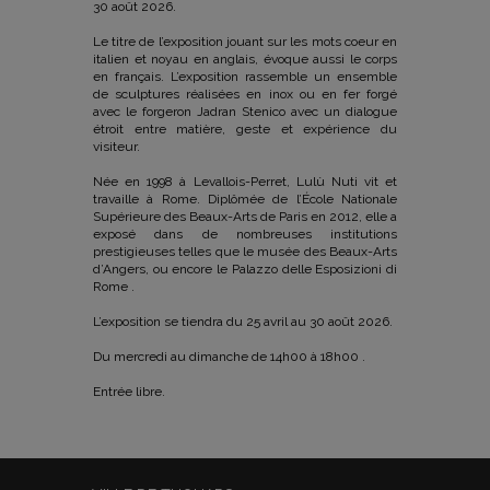
30 août 2026.
Le titre de l’exposition jouant sur les mots coeur en
italien et noyau en anglais, évoque aussi le corps
en français. L’exposition rassemble un ensemble
de sculptures réalisées en inox ou en fer forgé
avec le forgeron Jadran Stenico avec un dialogue
étroit entre matière, geste et expérience du
visiteur.
Née en 1998 à Levallois-Perret, Lulù Nuti vit et
travaille à Rome. Diplômée de l’École Nationale
Supérieure des Beaux-Arts de Paris en 2012, elle a
exposé dans de nombreuses institutions
prestigieuses telles que le musée des Beaux-Arts
d’Angers, ou encore le Palazzo delle Esposizioni di
Rome .
L’exposition se tiendra du 25 avril au 30 août 2026.
Du mercredi au dimanche de 14h00 à 18h00 .
Entrée libre.