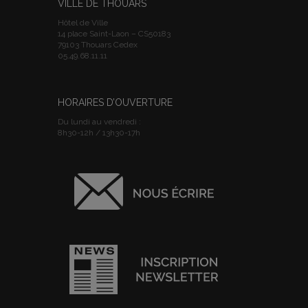
VILLE DE THOUARS
Hôtel de Ville
14 place Saint-Laon – CS50183
79103 Thouars Cedex
05.49.68.11.11
HORAIRES D’OUVERTURE
Du lundi au vendredi :
8h30-12h / 13h30-17h