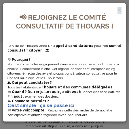
📢 REJOIGNEZ LE COMITÉ
CONSULTATIF DE THOUARS !
La Ville de Thouars lance un
appel à candidatures
pour son
comité
MENU DE NAVIGATION...
consultatif citoyen
! 🏛️
💡
Pourquoi ?
« CORE », UNE
Pour renforcer votre engagement dans la vie publique et contribuer aux
choix qui concernent la cité. Cet organe indépendant, composé de 25
EXPOSITION DE
citoyens, émettra des avis et propositions à valeur consultative pour le
Conseil municipal et les Thouarsais.
👥
Qui peut candidater ?
LULÙ NUTI
Tous les habitants de
Thouars et des communes déléguées
.
📅
Quand ?
Du 1er juillet au 15 août 2026
: dépôt des candidatures.
Fin août
: examen des dossiers.
📝
Comment postuler ?
Samedi 25 avril, la chapelle Jeanne d‘Arc, Centre
C’est simple : ça se passe ici
d’Art Contemporain d’Intérêt National, a ouvert ses
💬
Votre voix compte !
Rejoignez cette démarche de démocratie
portes pour l’inauguration de l’exposition
CORE,
participative et aidez à façonner l’avenir de Thouars.
signée par l’artiste Lulù Nuti. En présence de
l’artiste, le vernissage a marqué le début d’une
immersion artistique unique, à découvrir jusqu’au