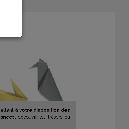
mettant
à votre disposition des
sances,
découvrir les trésors du