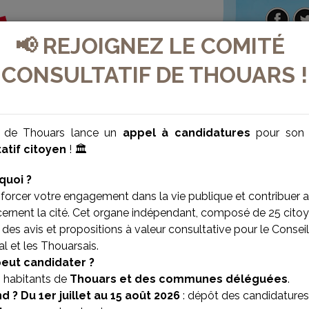
📢 REJOIGNEZ LE COMITÉ
CONSULTATIF DE THOUARS !
e de Thouars lance un
appel à candidatures
pour so
atif citoyen
! 🏛️
quoi ?
forcer votre engagement dans la vie publique et contribuer 
cernent la cité. Cet organe indépendant, composé de 25 citoy
des avis et propositions à valeur consultative pour le Conseil
l et les Thouarsais.
VILLE BIEN-ÊTRE
VILLE SOLIDAIRE
peut candidater ?
s habitants de
Thouars et des communes déléguées
.
d ?
Du 1er juillet au 15 août 2026
: dépôt des candidatures