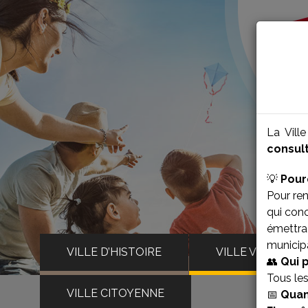
La Vill
consult
💡
Pour
Pour ren
qui con
émettra 
municipa
VILLE D’HISTOIRE
VILLE VIVANTE
👥
Qui 
Tous le
VILLE CITOYENNE
📅
Quan