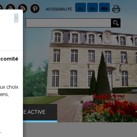
n
comité
aux choix
ens,
VILLE ACTIVE
.