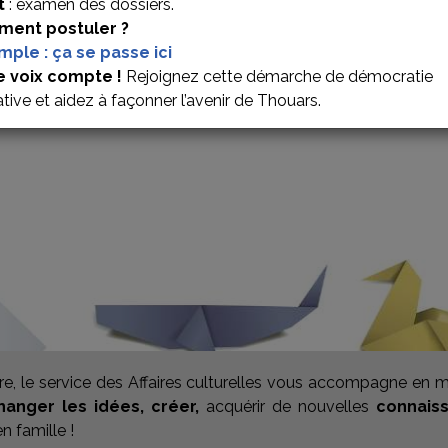
t
: examen des dossiers.
ent postuler ?
imple : ça se passe ici
E CULTURELLE !
e voix compte !
Rejoignez cette démarche de démocratie
ative et aidez à façonner l’avenir de Thouars.
ière, le service des Affaires culturelles vous accompagne en 
anger les idées, créer,
acquérir de nouvelles
connais
n famille !