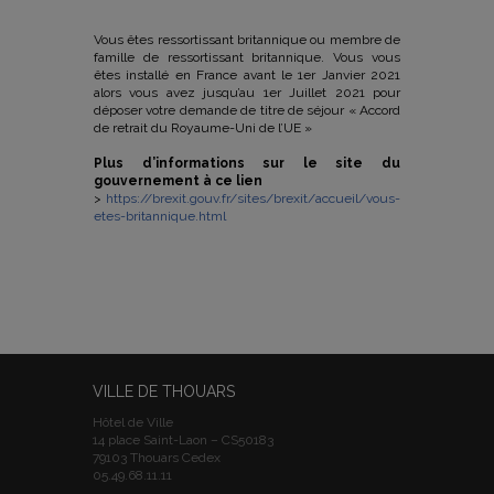
Vous êtes ressortissant britannique ou membre de
famille de ressortissant britannique. Vous vous
êtes installé en France avant le 1er Janvier 2021
alors vous avez jusqu’au 1er Juillet 2021 pour
déposer votre demande de titre de séjour « Accord
de retrait du Royaume-Uni de l’UE »
Plus d’informations sur le site du
gouvernement à ce lien
>
https://brexit.gouv.fr/sites/brexit/accueil/vous-
etes-britannique.html
VILLE DE THOUARS
Hôtel de Ville
14 place Saint-Laon – CS50183
79103 Thouars Cedex
05.49.68.11.11