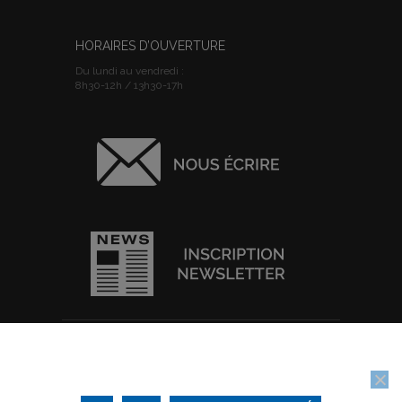
HORAIRES D’OUVERTURE
Du lundi au vendredi :
8h30-12h / 13h30-17h
ACCUEIL
I
PLAN DU SITE
I
MENTIONS
Nous utilisons des cookies pour vous garantir la meilleure
LEGALES
I
POLITIQUE DE
expérience sur notre site web. Si vous continuez à utiliser ce site,
CONFIDENTIALITE
I
IMPRIMER
nous supposerons que vous en êtes satisfait.
Tous droits réservés © Ville de Thouars -