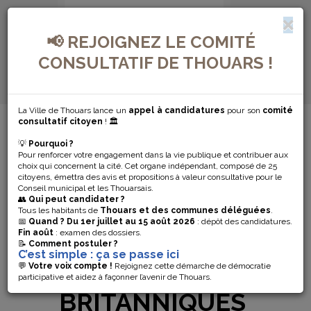
📢 REJOIGNEZ LE COMITÉ
CONSULTATIF DE THOUARS !
La Ville de Thouars lance un
appel à candidatures
pour son
comité
MENU DE NAVIGATION...
consultatif citoyen
! 🏛️
💡
Pourquoi ?
DEMANDE DE
Pour renforcer votre engagement dans la vie publique et contribuer aux
choix qui concernent la cité. Cet organe indépendant, composé de 25
TITRE DE
citoyens, émettra des avis et propositions à valeur consultative pour le
Conseil municipal et les Thouarsais.
👥
Qui peut candidater ?
SÉJOUR POUR
Tous les habitants de
Thouars et des communes déléguées
.
📅
Quand ?
Du 1er juillet au 15 août 2026
: dépôt des candidatures.
Fin août
: examen des dossiers.
LES
📝
Comment postuler ?
C’est simple : ça se passe ici
RESSORTISSANTS
💬
Votre voix compte !
Rejoignez cette démarche de démocratie
participative et aidez à façonner l’avenir de Thouars.
BRITANNIQUES