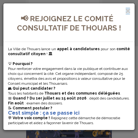
📢 REJOIGNEZ LE COMITÉ
CONSULTATIF DE THOUARS !
La Ville de Thouars lance un
appel à candidatures
pour son
comité
MENU DE NAVIGATION...
consultatif citoyen
! 🏛️
💡
Pourquoi ?
DÉMARCHES
Pour renforcer votre engagement dans la vie publique et contribuer aux
choix qui concernent la cité. Cet organe indépendant, composé de 25
citoyens, émettra des avis et propositions à valeur consultative pour le
POUR LES
Conseil municipal et les Thouarsais.
👥
Qui peut candidater ?
PARTICULIERS
Tous les habitants de
Thouars et des communes déléguées
.
📅
Quand ?
Du 1er juillet au 15 août 2026
: dépôt des candidatures.
Fin août
: examen des dossiers.
📝
Comment postuler ?
C’est simple : ça se passe ici
💬
Votre voix compte !
Rejoignez cette démarche de démocratie
participative et aidez à façonner l’avenir de Thouars.